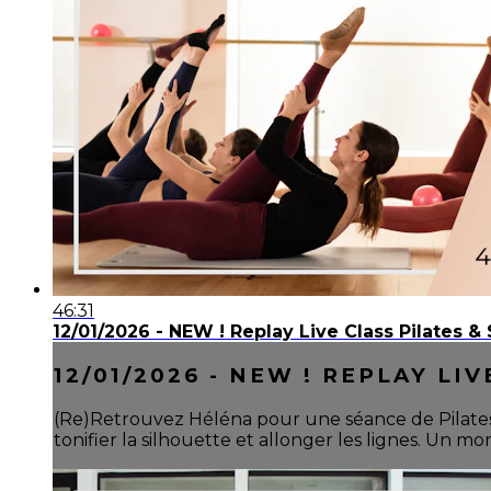
46:31
12/01/2026 - NEW ! Replay Live Class Pilates 
12/01/2026 - NEW ! REPLAY LI
(Re)Retrouvez Héléna pour une séance de Pilates &
tonifier la silhouette et allonger les lignes. Un m