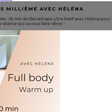
SS MILLIÈME AVEC HÉLÉNA
es : 45 min de Barreshape ultra festif avec Héléna pour
séance qui va vous faire vibrer !