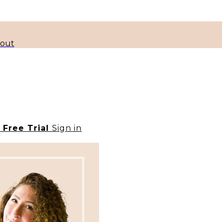
kout
t Free Trial
Sign in