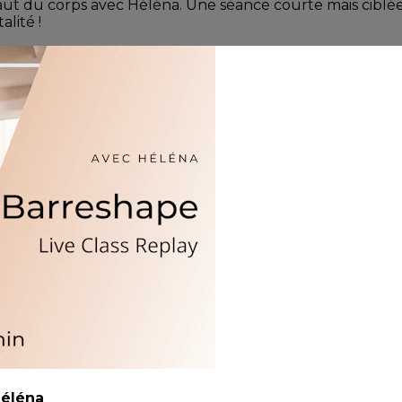
t du corps avec Héléna. Une séance courte mais ciblée po
alité !
́léna