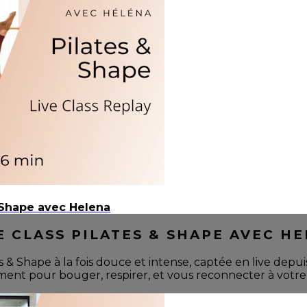
& Shape avec Helena
VE CLASS PILATES & SHAPE AVEC H
 Shape à la fois douce et intense, captée en live depuis
oment pour bouger, respirer, et vous reconnecter à votre 