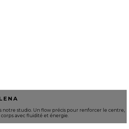
ELENA
 notre studio. Un flow précis pour renforcer le centre,
corps avec fluidité et énergie.