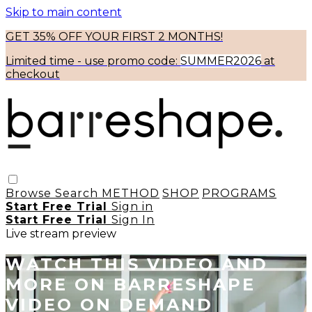
Skip to main content
GET 35% OFF YOUR FIRST 2 MONTHS!
Limited time - use
promo code:
SUMMER2026
at
checkout
Browse
Search
METHOD
SHOP
PROGRAMS
Start Free Trial
Sign in
Start Free Trial
Sign In
Live stream preview
WATCH THIS VIDEO AND
MORE ON BARRESHAPE
VIDEO ON DEMAND