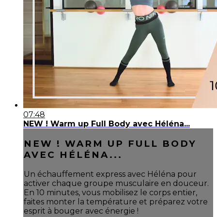
07:48
NEW ! Warm up Full Body avec Héléna...
NEW ! WARM UP FULL BODY
AVEC HÉLÉNA...
Un échauffement express avec Héléna pour
activer chaque groupe musculaire en douceur.
En 10 minutes, vous mobilisez le corps entier,
faites monter la température et préparez votre
esprit à bouger avec énergie !