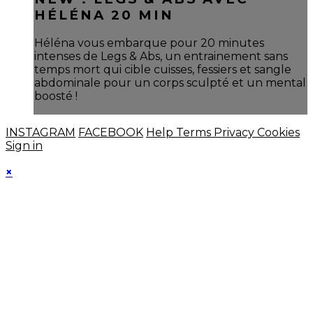
HÉLÉNA 20 MIN
Héléna vous embarque pour 20 minutes
intenses de Legs & Abs, un entrainement sans
temps mort qui cible cuisses, fessiers et sangle
abdominale pour un corps sculpté et un mental
boosté !
INSTAGRAM
FACEBOOK
Help
Terms
Privacy
Cookies
Sign in
×