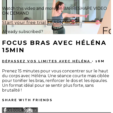
Watch this video and more on BARRESHAPE VIDEO
ON DEMAND
LEARN MORE
Start your free trial
Already subscribed?
Sign in
FOCUS BRAS AVEC HÉLÉNA
15MIN
DÉPASSEZ VOS LIMITES AVEC HÉLÉNA
• 16M
Prenez 15 minutes pour vous concentrer sur le haut
du corps avec Héléna. Une séance courte mais ciblée
pour tonifier les bras, renforcer le dos et les épaules.
Un format idéal pour se sentir plus forte, sans
brutalité !
SHARE WITH FRIENDS
Facebook
X
Email