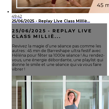
49:42
25/06/2025 - Replay Live Class Milliè...
25/06/2025 - REPLAY LIVE
CLASS MILLIÈ...
Revivez la magie d’une séance pas comme les
autres : 45 min de Barreshape ultra festif avec
Héléna pour fêter sa 1000e séance ! Au rendez-
vous, une énergie débordante, une playlist qui
donne le smile et une séance qui va vous faire
vibrer !