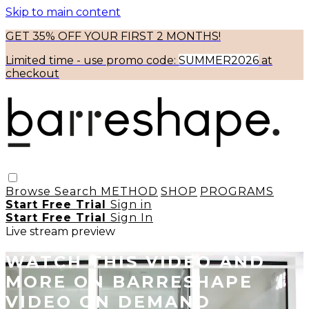
Skip to main content
GET 35% OFF YOUR FIRST 2 MONTHS!
Limited time - use
promo code:
SUMMER2026
at
checkout
Browse
Search
METHOD
SHOP
PROGRAMS
Start Free Trial
Sign in
Start Free Trial
Sign In
Live stream preview
WATCH THIS VIDEO AND
MORE ON BARRESHAPE
VIDEO ON DEMAND