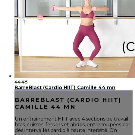
44:48
BarreBlast (Cardio HIIT) Camille 44 mn
BARREBLAST (CARDIO HIIT)
CAMILLE 44 MN
Un entrainement HIIT avec 4 sections de travail :
bras, cuisses, fessiers et abdos, entrecoupées par
des intervalles cardio à haute intensité. On