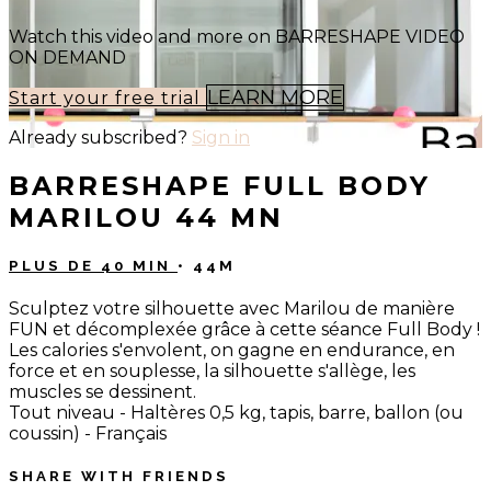
Watch this video and more on BARRESHAPE VIDEO
ON DEMAND
LEARN MORE
Start your free trial
Already subscribed?
Sign in
BARRESHAPE FULL BODY
MARILOU 44 MN
PLUS DE 40 MIN
• 44M
Sculptez votre silhouette avec Marilou de manière
FUN et décomplexée grâce à cette séance Full Body !
Les calories s'envolent, on gagne en endurance, en
force et en souplesse, la silhouette s'allège, les
muscles se dessinent.
Tout niveau - Haltères 0,5 kg, tapis, barre, ballon (ou
coussin) - Français
SHARE WITH FRIENDS