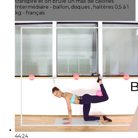
transpire et on brûle un max de calories.
Intermédiaire - ballon, disques , haltères 0,5 à 1
kg - français
44:24