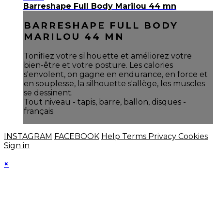
Barreshape Full Body Marilou 44 mn
BARRESHAPE FULL BODY
MARILOU 44 MN
Tonifiez votre silhouette et améliorez votre
bien-être et votre posture. Les calories
s'envolent, on gagne en endurance, en force et
en souplesse, la silhouette s'allège, les muscles
se dessinent.
Tout niveau - tapis, barre, ballon, disques -
français
INSTAGRAM
FACEBOOK
Help
Terms
Privacy
Cookies
Sign in
×