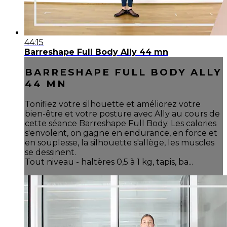
44:15
Barreshape Full Body Ally 44 mn
BARRESHAPE FULL BODY ALLY
44 MN
Tonifiez votre silhouette et améliorez votre
bien-être et votre posture avec Ally au cours de
cette séance Barreshape Full Body. Les calories
s'envolent, on gagne en endurance, en force et
en souplesse, la silhouette s'allège, les muscles
se dessinent.
Tout niveau - haltères 0,5 à 1 kg, tapis, ba...