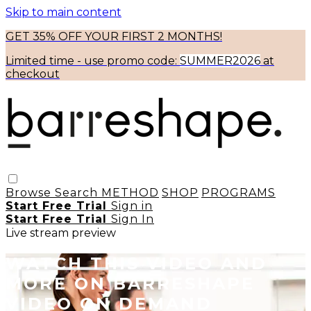
Skip to main content
GET 35% OFF YOUR FIRST 2 MONTHS!
Limited time - use
promo code:
SUMMER2026
at
checkout
Browse
Search
METHOD
SHOP
PROGRAMS
Start Free Trial
Sign in
Start Free Trial
Sign In
Live stream preview
WATCH THIS VIDEO AND
MORE ON BARRESHAPE
VIDEO ON DEMAND