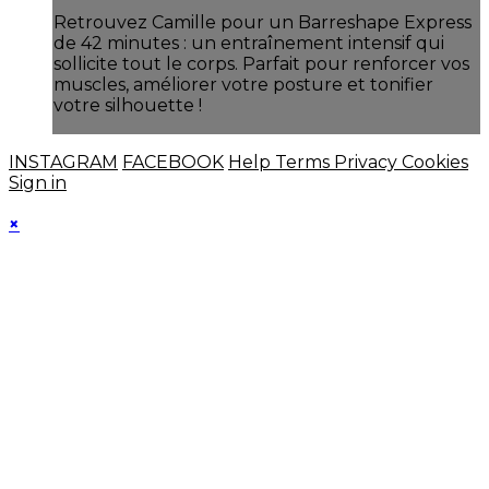
Retrouvez Camille pour un Barreshape Express
de 42 minutes : un entraînement intensif qui
sollicite tout le corps. Parfait pour renforcer vos
muscles, améliorer votre posture et tonifier
votre silhouette !
INSTAGRAM
FACEBOOK
Help
Terms
Privacy
Cookies
Sign in
×