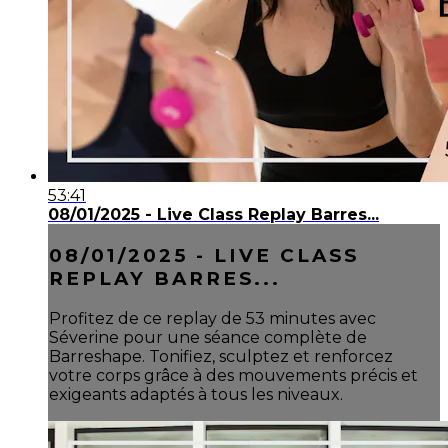
53:41
08/01/2025 - Live Class Replay Barres...
08/01/2025 - LIVE CLASS
REPLAY BARRES...
Profitez de ce replay de 53 minutes avec
Séverine pour une séance complète de
Barreshape. Tonifiez, sculptez et renforcez
votre corps grâce à des mouvements précis et
exigeants adaptés à tous les niveaux.