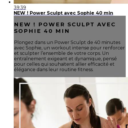
39:39
NEW ! Power Sculpt avec Sophie 40 min
NEW ! POWER SCULPT AVEC
SOPHIE 40 MIN
Plongez dans un Power Sculpt de 40 minutes
avec Sophie, un workout intense pour renforcer
et sculpter l’ensemble de votre corps. Un
entraînement exigeant et dynamique, pensé
pour celles qui souhaitent allier efficacité et
élégance dans leur routine fitness.