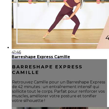
41:46
Barreshape Express Camille
BARRESHAPE EXPRESS
CAMILLE
Retrouvez Camille pour un Barreshape Express
de 42 minutes : un entraînement intensif qui
sollicite tout le corps. Parfait pour renforcer vos
muscles, améliorer votre posture et tonifier
votre silhouette !