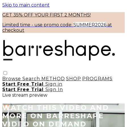
Skip to main content
GET 35% OFF YOUR FIRST 2 MONTHS!
Limited time - use
promo code:
SUMMER2026
at
checkout
Browse
Search
METHOD
SHOP
PROGRAMS
Start Free Trial
Sign in
Start Free Trial
Sign In
Live stream preview
WATCH THIS VIDEO AND
MORE ON BARRESHAPE
VIDEO ON DEMAND