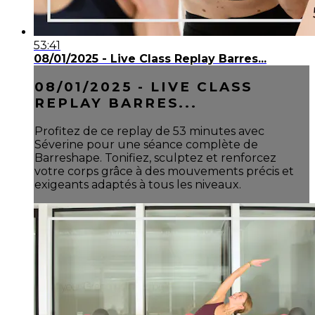
53:41
08/01/2025 - Live Class Replay Barres...
08/01/2025 - LIVE CLASS
REPLAY BARRES...
Profitez de ce replay de 53 minutes avec
Séverine pour une séance complète de
Barreshape. Tonifiez, sculptez et renforcez
votre corps grâce à des mouvements précis et
exigeants adaptés à tous les niveaux.