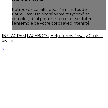
Retrouvez Camille pour 45 minutes de
BarreBlast ! Un entraînement rythmé et
complet, idéal pour renforcer et sculpter
l'ensemble de votre corps avec intensité.
INSTAGRAM
FACEBOOK
Help
Terms
Privacy
Cookies
Sign in
×