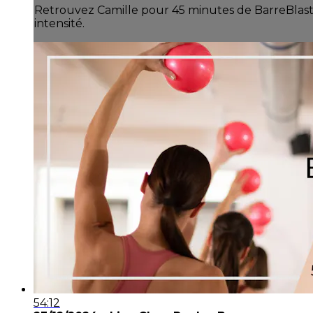
Retrouvez Camille pour 45 minutes de BarreBlast 
intensité.
54:12