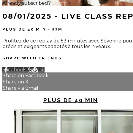
Already subscribed?
Sign in
08/01/2025 - LIVE CLASS R
PLUS DE 40 MIN
• 53M
Profitez de ce replay de 53 minutes avec Séverine po
précis et exigeants adaptés à tous les niveaux.
SHARE WITH FRIENDS
Facebook
X
Email
Share on Facebook
Share on X
Share via Email
UP NEXT IN
PLUS DE 40 MIN