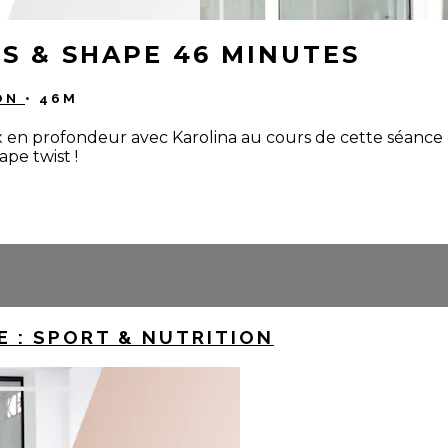
TES & SHAPE 46 MINUTES
ION
• 46M
rsaux en profondeur avec Karolina au cours de cette séanc
pe twist !
 : SPORT & NUTRITION