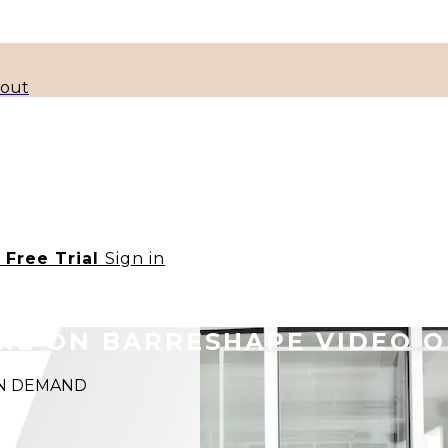
kout
t Free Trial
Sign in
ORE ON BARRESHAPE VIDEO 
 ON DEMAND