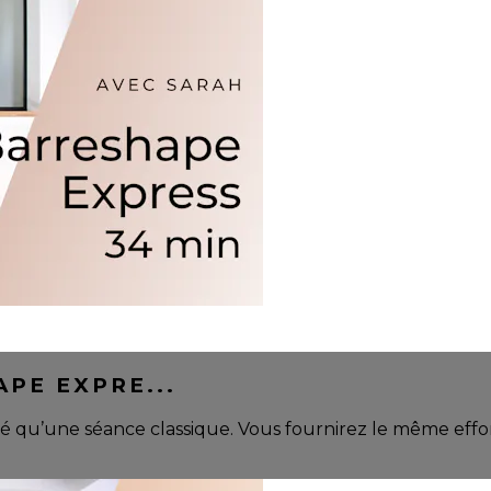
APE EXPRE...
é qu’une séance classique. Vous fournirez le même ef