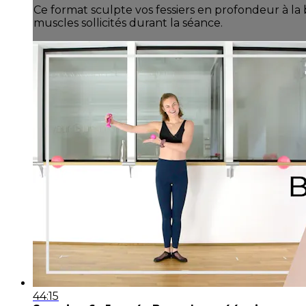
Ce format sculpte vos fessiers en profondeur à la
muscles sollicités durant la séance.
44:15