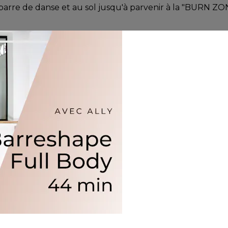
 barre de danse et au sol jusqu'à parvenir à la "BURN ZO