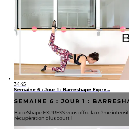
34:45
Semaine 6 : Jour 1 : Barreshape Expre...
SEMAINE 6 : JOUR 1 : BARRESH
BarreShape EXPRESS vous offre la même intensit
récupération plus court !