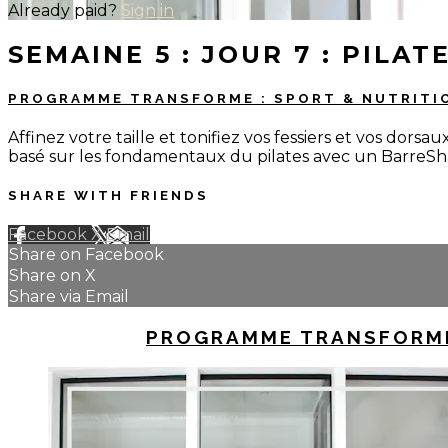
Already paid?
Sign in
SEMAINE 5 : JOUR 7 : PILA
PROGRAMME TRANSFORME : SPORT & NUTRIT
Affinez votre taille et tonifiez vos fessiers et vos do
basé sur les fondamentaux du pilates avec un BarreSha
SHARE WITH FRIENDS
Facebook
X
Email
Share on Facebook
Share on X
Share via Email
UP NEXT IN
PROGRAMME TRANSFORME