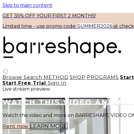
Skip to main content
GET 35% OFF YOUR FIRST 2 MONTHS!
Limited time - use
promo code:
SUMMER2026
at chec
Browse
Search
METHOD
SHOP
PROGRAMS
Star
Start Free Trial
Sign In
Live stream preview
WATCH THIS VIDEO AND M
Watch this video and more on BARRESHAPE VIDEO
LEARN MORE
Rent now