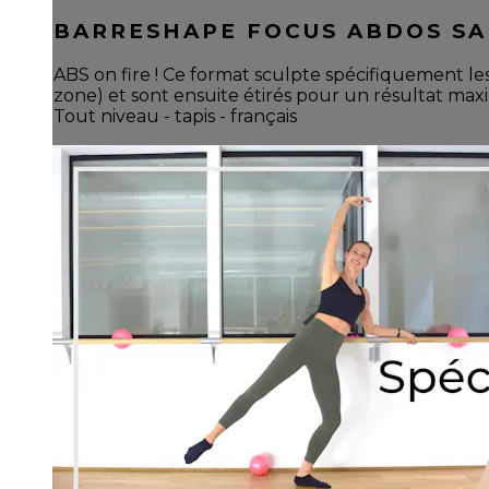
BARRESHAPE FOCUS ABDOS SA
ABS on fire ! Ce format sculpte spécifiquement le
zone) et sont ensuite étirés pour un résultat max
Tout niveau - tapis - français