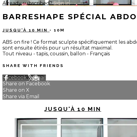
Already subscribed?
Sign in
BARRESHAPE SPÉCIAL ABDO
JUSQU'À 10 MIN
• 10M
ABS on fire ! Ce format sculpte spécifiquement les abd
sont ensuite étirés pour un résultat maximal.
Tout niveau - tapis, coussin, ballon - Français
SHARE WITH FRIENDS
Facebook
X
Email
Share on Facebook
Share on X
Share via Email
UP NEXT IN
JUSQU'À 10 MIN