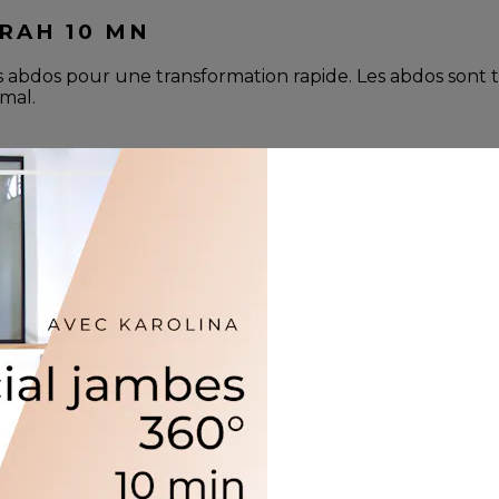
RAH 10 MN
s abdos pour une transformation rapide. Les abdos sont t
imal.