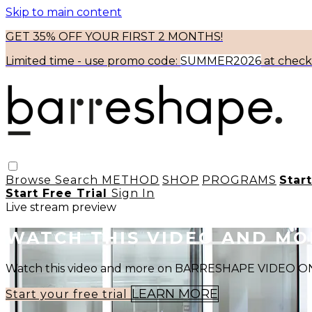
Skip to main content
GET 35% OFF YOUR FIRST 2 MONTHS!
Limited time - use
promo code:
SUMMER2026
at chec
Browse
Search
METHOD
SHOP
PROGRAMS
Star
Start Free Trial
Sign In
Live stream preview
WATCH THIS VIDEO AND M
Watch this video and more on BARRESHAPE VIDEO
LEARN MORE
Start your free trial