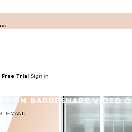
kout
t Free Trial
Sign in
ORE ON BARRESHAPE VIDEO 
 ON DEMAND