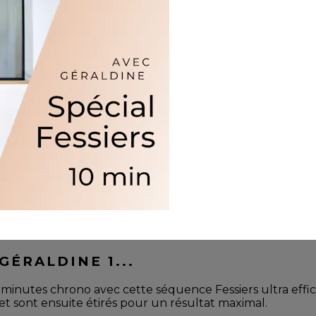
ÉRALDINE 1...
10 minutes chrono avec cette séquence Fessiers ultra effica
et sont ensuite étirés pour un résultat maximal.