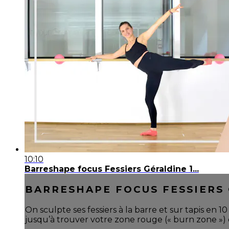
10:10
Barreshape focus Fessiers Géraldine 1...
BARRESHAPE FOCUS FESSIERS G
On sculpte ses fessiers à la barre et sur tapis en 
jusqu’à trouver votre zone rouge (« burn zone ») 