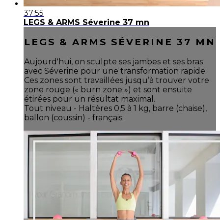
37:55
LEGS & ARMS Séverine 37 mn
LEGS & ARMS SÉVERINE 37 MN
Aujourd'hui, on sculpte ses jambes et ses bras
avec Séverine pour une transformation rapide.
Ces zones sont travaillées jusqu’à trouver votre
zone rouge (« burn zone ») et sont ensuite
étirées pour un résultat maximal.
Tout niveau - Haltères 0,5 à 1 kg, barre (chaise),
ballon (coussin) - français