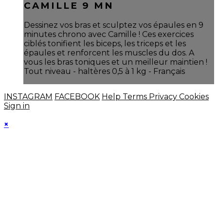
CAMILLE 9 MN
Dessinez vos bras et sculptez vos épaules en 9
minutes chrono avec Camille ! Ces exercices
ciblés tonifient les biceps, les triceps et les
épaules et renforcent les muscles du dos. A
vous les bras toniques et un meilleur maintien !
Tout niveau - haltères 0,5 à 1 kg - Français
INSTAGRAM
FACEBOOK
Help
Terms
Privacy
Cookies
Sign in
×