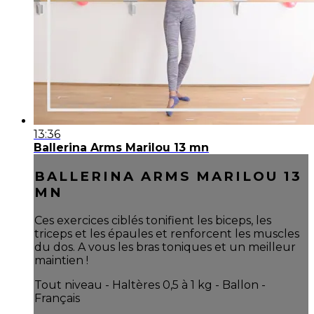
13:36
Ballerina Arms Marilou 13 mn
BALLERINA ARMS MARILOU 13
MN
Ces exercices ciblés tonifient les biceps, les
triceps et les épaules et renforcent les muscles
du dos. A vous les bras toniques et un meilleur
maintien !
Tout niveau - Haltères 0,5 à 1 kg - Ballon -
Français