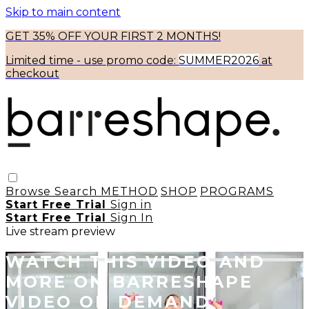
Skip to main content
GET 35% OFF YOUR FIRST 2 MONTHS!
Limited time - use
promo code:
SUMMER2026
at
checkout
Browse
Search
METHOD
SHOP
PROGRAMS
Start Free Trial
Sign in
Start Free Trial
Sign In
Live stream preview
WATCH THIS VIDEO AND
MORE ON BARRESHAPE
VIDEO ON DEMAND