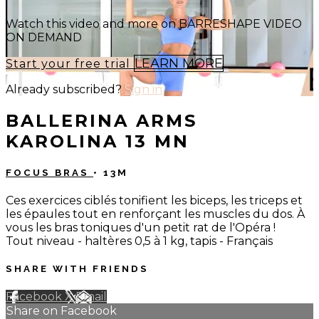
Watch this video and more on BARRESHAPE VIDEO
ON DEMAND
LEARN MORE
Start your free trial
Already subscribed?
Sign in
BALLERINA ARMS
KAROLINA 13 MN
FOCUS BRAS
• 13M
Ces exercices ciblés tonifient les biceps, les triceps et
les épaules tout en renforçant les muscles du dos. À
vous les bras toniques d'un petit rat de l'Opéra !
Tout niveau - haltères 0,5 à 1 kg, tapis - Français
SHARE WITH FRIENDS
Facebook
X
Email
Share on Facebook