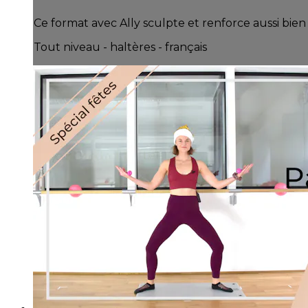
Ce format avec Ally sculpte et renforce aussi bien
Tout niveau - haltères - français