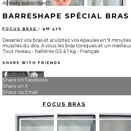
Already subscribed?
Sign in
BARRESHAPE SPÉCIAL BRAS
FOCUS BRAS
• 9M 47S
Dessinez vos bras et sculptez vos épaules en 9 minutes c
muscles du dos. A vous les bras toniques et un meilleur
Tout niveau - haltères 0,5 à 1 kg - Français
SHARE WITH FRIENDS
Facebook
X
Email
Share on Facebook
Share on X
Share via Email
UP NEXT IN
FOCUS BRAS