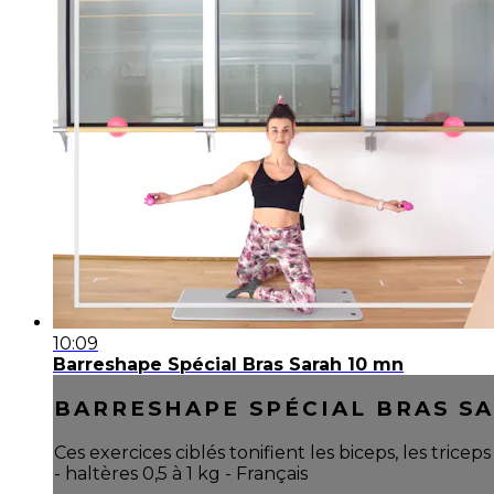
10:09
Barreshape Spécial Bras Sarah 10 mn
BARRESHAPE SPÉCIAL BRAS SA
Ces exercices ciblés tonifient les biceps, les tric
- haltères 0,5 à 1 kg - Français