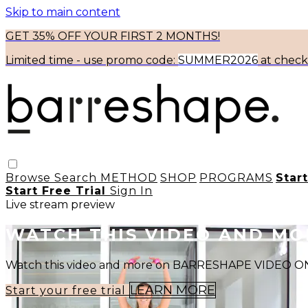
Skip to main content
GET 35% OFF YOUR FIRST 2 MONTHS!
Limited time - use
promo code:
SUMMER2026
at chec
Browse
Search
METHOD
SHOP
PROGRAMS
Star
Start Free Trial
Sign In
Live stream preview
WATCH THIS VIDEO AND M
Watch this video and more on BARRESHAPE VIDEO
LEARN MORE
Start your free trial