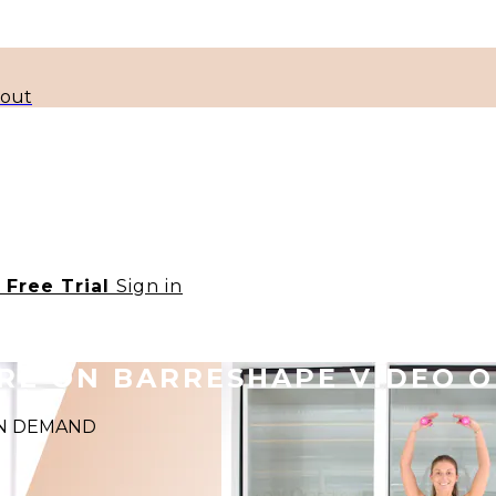
kout
t Free Trial
Sign in
ORE ON BARRESHAPE VIDEO 
 ON DEMAND