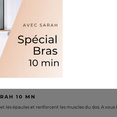
RAH 10 MN
eps et les épaules et renforcent les muscles du dos. A vou