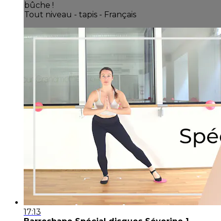
bûche !
Tout niveau - tapis - Français
17:13