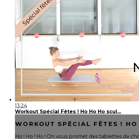
13:24
Workout Spécial Fêtes ! Ho Ho Ho scul...
WORKOUT SPÉCIAL FÊTES ! HO 
Ho ! Ho ! Ho ! On vous promet des tablettes de ch