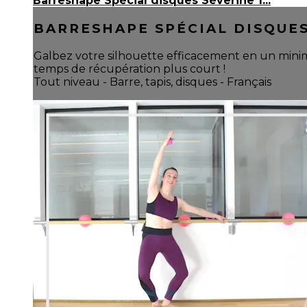
Barreshape Spécial disques Séverine 1...
BARRESHAPE SPÉCIAL DISQUES 
Galbez votre silhouette efficacement en un mini
temps de récupération plus court !
Tout niveau - Barre, tapis, disques - Français