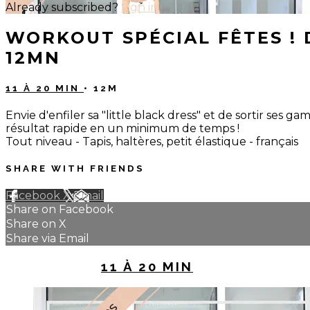
Already subscribed?
Sign in
WORKOUT SPÉCIAL FÊTES ! 
12MN
11 À 20 MIN
• 12M
Envie d'enfiler sa "little black dress" et de sortir ses
résultat rapide en un minimum de temps !
Tout niveau - Tapis, haltères, petit élastique - français
SHARE WITH FRIENDS
Facebook
X
Email
Share on Facebook
Share on X
Share via Email
UP NEXT IN
11 À 20 MIN