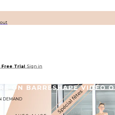
kout
t Free Trial
Sign in
ORE ON BARRESHAPE VIDEO 
 ON DEMAND