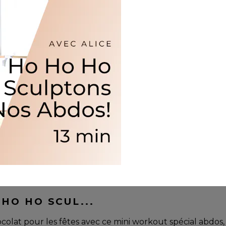
HO HO SCUL...
ocolat pour les fêtes avec ce mini workout spécial abdos,