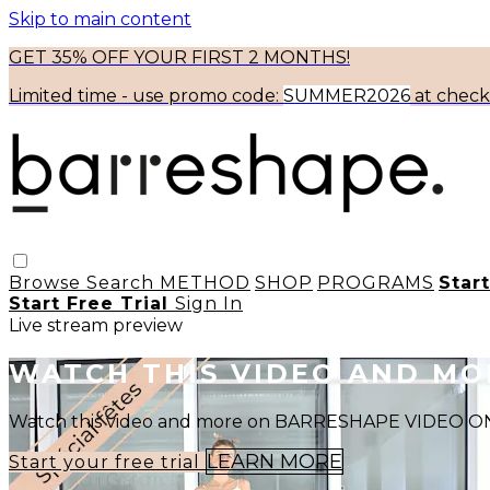
Skip to main content
GET 35% OFF YOUR FIRST 2 MONTHS!
Limited time - use
promo code:
SUMMER2026
at chec
Browse
Search
METHOD
SHOP
PROGRAMS
Star
Start Free Trial
Sign In
Live stream preview
WATCH THIS VIDEO AND M
Watch this video and more on BARRESHAPE VIDEO
LEARN MORE
Start your free trial