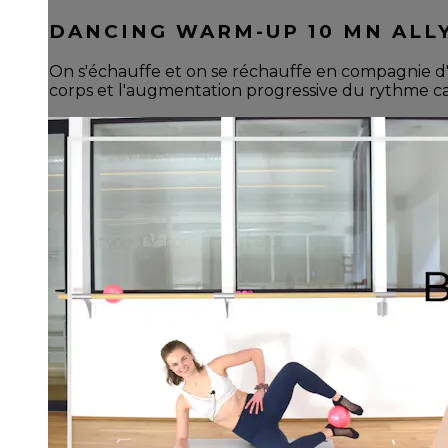
DANCING WARM-UP 10 MN ALL
On s'échauffe et on se réchauffe en compagnie d
corps et l'augmentation progressive du rythme car