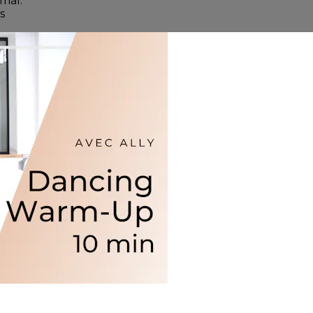
imal.
s