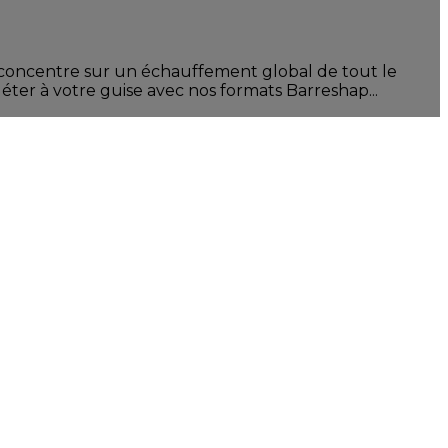
 concentre sur un échauffement global de tout le
ter à votre guise avec nos formats Barreshap...