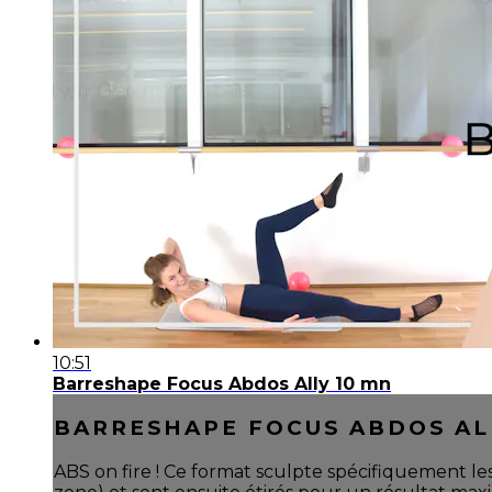
10:51
Barreshape Focus Abdos Ally 10 mn
BARRESHAPE FOCUS ABDOS AL
ABS on fire ! Ce format sculpte spécifiquement le