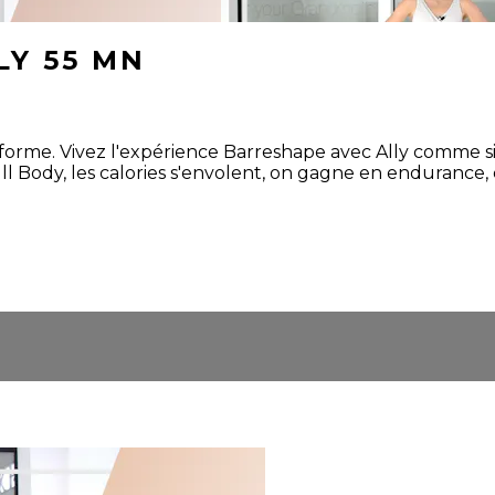
LY 55 MN
rme. Vivez l'expérience Barreshape avec Ally comme si v
ll Body, les calories s'envolent, on gagne en endurance, e