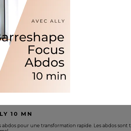
LY 10 MN
s abdos pour une transformation rapide. Les abdos sont t