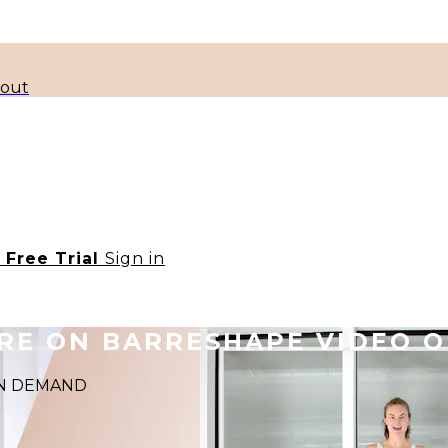
kout
t Free Trial
Sign in
ORE ON BARRESHAPE VIDEO 
 ON DEMAND