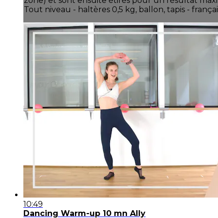
zone) et sont ensuite étirés pour un résultat max
Tout niveau - haltères 0,5 kg, ballon, tapis - françai
10:49
Dancing Warm-up 10 mn Ally