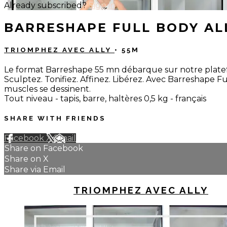
Already subscribed?
Sign in
BARRESHAPE FULL BODY AL
TRIOMPHEZ AVEC ALLY
• 55M
Le format Barreshape 55 mn débarque sur notre platefo
Sculptez. Tonifiez. Affinez. Libérez. Avec Barreshape Fu
muscles se dessinent.
Tout niveau - tapis, barre, haltères 0,5 kg - français
SHARE WITH FRIENDS
Facebook
X
Email
Share on Facebook
Share on X
Share via Email
UP NEXT IN
TRIOMPHEZ AVEC ALLY