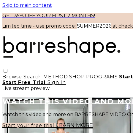
Skip to main content
GET 35% OFF YOUR FIRST 2 MONTHS!
Limited time - use
promo code:
SUMMER2026
at chec
Browse
Search
METHOD
SHOP
PROGRAMS
Star
Start Free Trial
Sign In
Live stream preview
WATCH THIS VIDEO AND M
Watch this video and more on BARRESHAPE VIDEO
LEARN MORE
Start your free trial