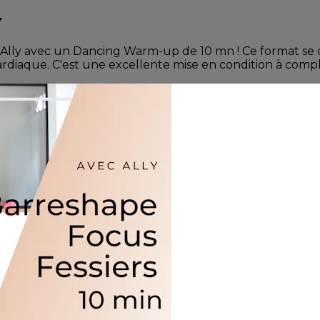
Y
'Ally avec un Dancing Warm-up de 10 mn ! Ce format se
diaque. C'est une excellente mise en condition à complé