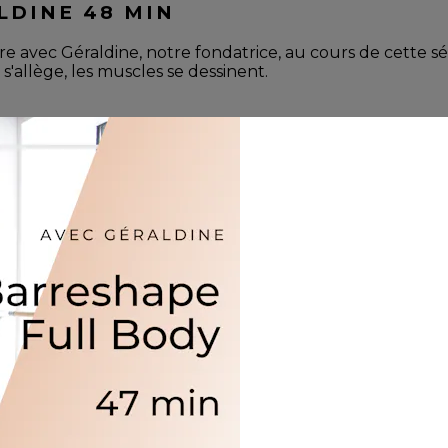
LDINE 48 MIN
re avec Géraldine, notre fondatrice, au cours de cette s
s'allège, les muscles se dessinent.