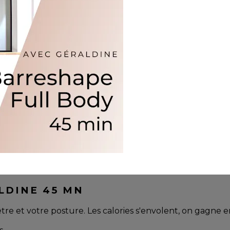
LDINE 45 MN
être et votre posture. Les calories s'envolent, on gagne 