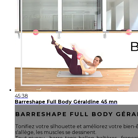
45:38
Barreshape Full Body Géraldine 45 mn
BARRESHAPE FULL BODY GÉRA
Tonifiez votre silhouette et améliorez votre bien-
s'allège, les muscles se dessinent.