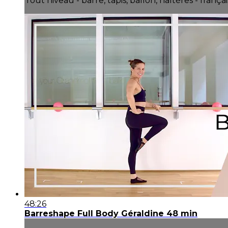
Tout niveau - barre, tapis, ballon, haltères - françai
48:26
Barreshape Full Body Géraldine 48 min