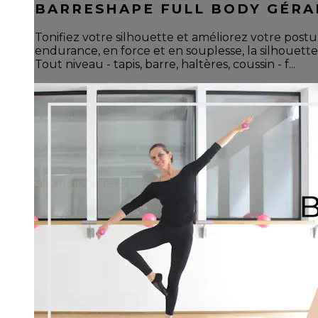
BARRESHAPE FULL BODY GÉRA
Tonifiez votre silhouette et améliorez votre postu
endurance, en force et en souplesse, la silhouette 
Tout niveau - tapis, barre, haltères, coussin - f...