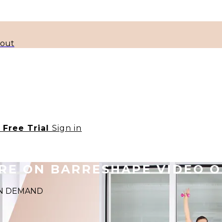
kout
t Free Trial
Sign in
ORE ON BARRESHAPE VIDEO 
 ON DEMAND