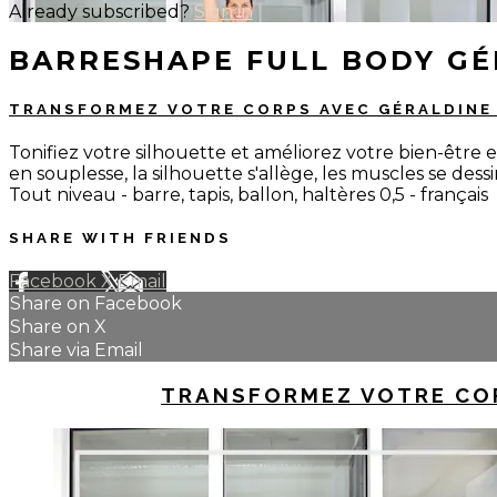
Already subscribed?
Sign in
BARRESHAPE FULL BODY GÉ
TRANSFORMEZ VOTRE CORPS AVEC GÉRALDIN
Tonifiez votre silhouette et améliorez votre bien-être 
en souplesse, la silhouette s'allège, les muscles se dess
Tout niveau - barre, tapis, ballon, haltères 0,5 - français
SHARE WITH FRIENDS
Facebook
X
Email
Share on Facebook
Share on X
Share via Email
UP NEXT IN
TRANSFORMEZ VOTRE CO