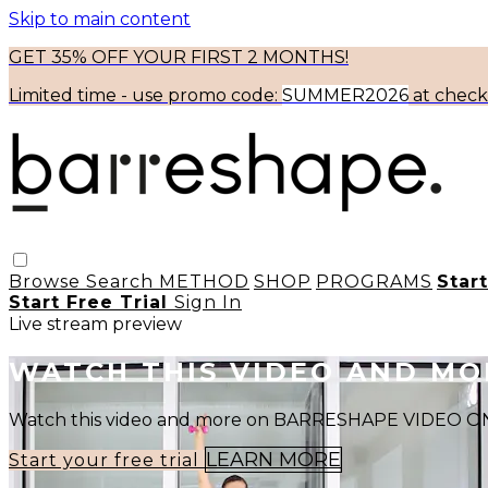
Skip to main content
GET 35% OFF YOUR FIRST 2 MONTHS!
Limited time - use
promo code:
SUMMER2026
at chec
Browse
Search
METHOD
SHOP
PROGRAMS
Star
Start Free Trial
Sign In
Live stream preview
WATCH THIS VIDEO AND M
Watch this video and more on BARRESHAPE VIDEO
LEARN MORE
Start your free trial