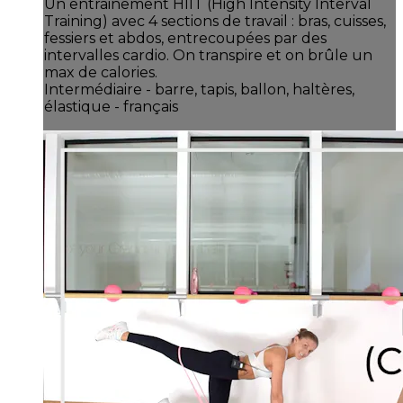
Un entrainement HIIT (High Intensity Interval
Training) avec 4 sections de travail : bras, cuisses,
fessiers et abdos, entrecoupées par des
intervalles cardio. On transpire et on brûle un
max de calories.
Intermédiaire - barre, tapis, ballon, haltères,
élastique - français