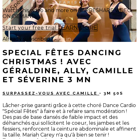
Watch this video and more on BARRESHAPE VIDEO
ON DEMAND
LEARN MORE
Start your free trial
Already subscribed?
Sign in
SPECIAL FÊTES DANCING
CHRISTMAS ! AVEC
GÉRALDINE, ALLY, CAMILLE
ET SÉVERINE 3 MN
SURPASSEZ-VOUS AVEC CAMILLE
• 3M 50S
Lâcher-prise garanti grâce à cette choré Dance Cardio
"Spécial Fêtes" à faire et à refaire sans modération !
Des pas de base dansés de faible impact et des
déhanchés qui sollicitent le coeur, les jambes et les
fessiers, renforcent la ceinture abdominale et affinent
la taille. Mariah Carey n'a qu'à bien se tenir !