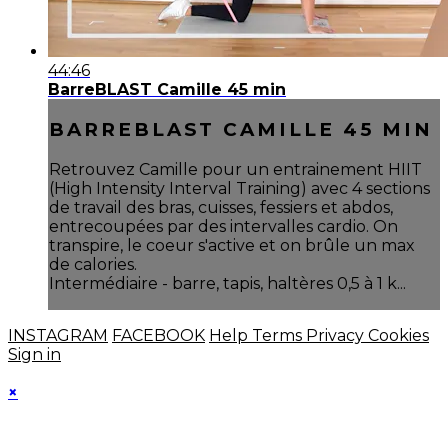
44:46
BarreBLAST Camille 45 min
BARREBLAST CAMILLE 45 MIN
Retrouvez Camille pour un entrainement HIIT
(High Intensity Interval Training) avec 4 sections
de travail des bras, cuisses, fessiers et abdos,
entrecoupées par des intervalles cardio. On
transpire, le coeur s'active et on brûle un max
de calories.
Intermédiaire - barre, tapis, haltères 0,5 à 1 k...
INSTAGRAM
FACEBOOK
Help
Terms
Privacy
Cookies
Sign in
×