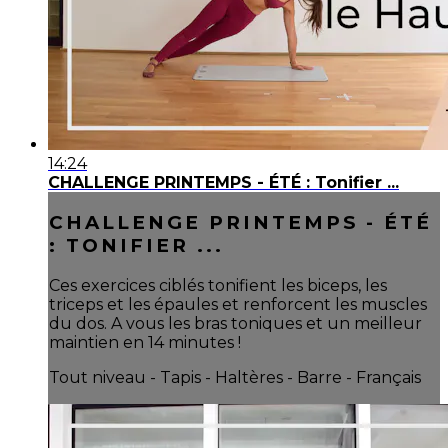
14:24
CHALLENGE PRINTEMPS - ÉTÉ : Tonifier ...
CHALLENGE PRINTEMPS - ÉTÉ
: TONIFIER ...
Ces exercices ciblés tonifient les biceps, les
triceps et les épaules et renforcent les muscles
du dos. A vous les bras toniques et un meilleur
maintien en 14 minutes !
Tout niveau - Tapis - Haltères - Barre - Français