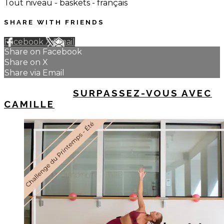
Tout niveau - baskets - français
SHARE WITH FRIENDS
Facebook
X
Email
Share on Facebook
Share on X
Share via Email
UP NEXT IN
SURPASSEZ-VOUS AVEC
CAMILLE