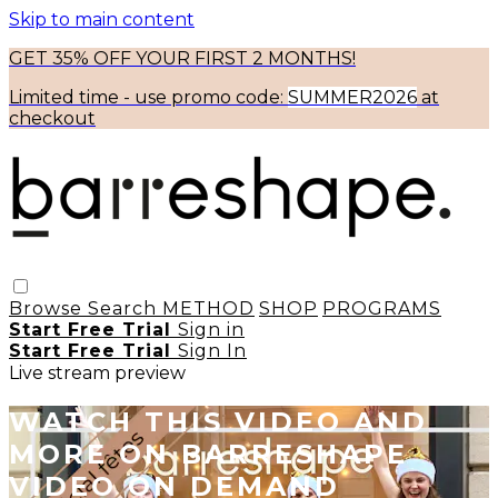
Skip to main content
GET 35% OFF YOUR FIRST 2 MONTHS!
Limited time - use
promo code:
SUMMER2026
at
checkout
Browse
Search
METHOD
SHOP
PROGRAMS
Start Free Trial
Sign in
Start Free Trial
Sign In
Live stream preview
WATCH THIS VIDEO AND
MORE ON BARRESHAPE
VIDEO ON DEMAND