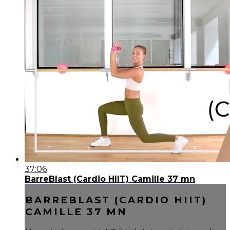
37:06
BarreBlast (Cardio HIIT) Camille 37 mn
BARREBLAST (CARDIO HIIT)
CAMILLE 37 MN