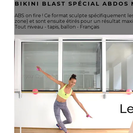
BIKINI BLAST SPÉCIAL ABDOS
ABS on fire ! Ce format sculpte spécifiquement le
zone) et sont ensuite étirés pour un résultat max
Tout niveau - tapis, ballon - Français