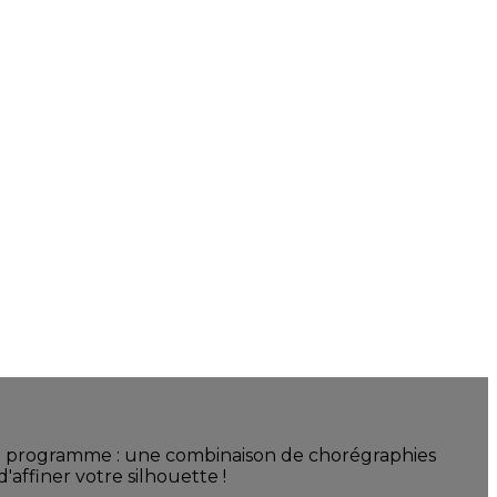
Au programme : une combinaison de chorégraphies
'affiner votre silhouette !