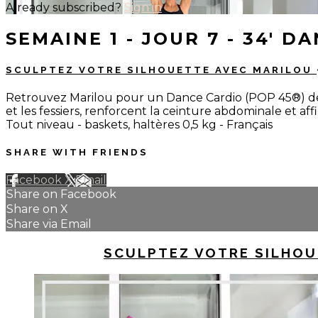
Already subscribed?
Sign in
SEMAINE 1 - JOUR 7 - 34' D
SCULPTEZ VOTRE SILHOUETTE AVEC MARILOU
Retrouvez Marilou pour un Dance Cardio (POP 45®) de fol
et les fessiers, renforcent la ceinture abdominale et aff
Tout niveau - baskets, haltères 0,5 kg - Français
SHARE WITH FRIENDS
Facebook
X
Email
Share on Facebook
Share on X
Share via Email
UP NEXT IN
SCULPTEZ VOTRE SILHOU