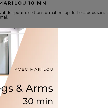
 MARILOU 18 MN
s abdos pour une transformation rapide. Les abdos sont t
imal.