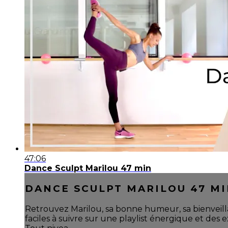
47:06
Dance Sculpt Marilou 47 min
DANCE SCULPT MARILOU 47 M
Retrouvez Marilou, sa bonne humeur, sa bienveil
faciles à suivre sur une playlist énergique et des 