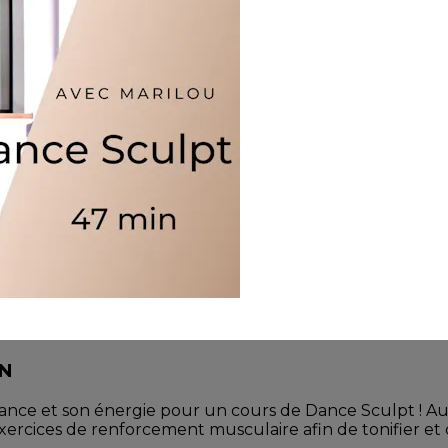
IN
lance et son énergie pour un cours de Dance Sculpt ! 
exercices de renforcement musculaire afin de tonifier et d