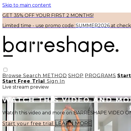
Skip to main content
GET 35% OFF YOUR FIRST 2 MONTHS!
Limited time - use
promo code:
SUMMER2026
at chec
Browse
Search
METHOD
SHOP
PROGRAMS
Star
Start Free Trial
Sign In
Live stream preview
WATCH THIS VIDEO AND M
Watch this video and more on BARRESHAPE VIDEO
LEARN MORE
Start your free trial