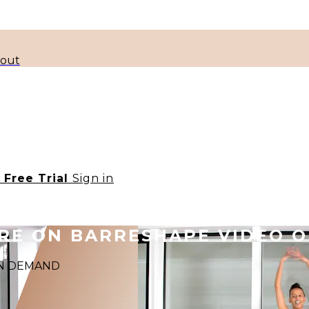
kout
t Free Trial
Sign in
ORE ON BARRESHAPE VIDEO 
 ON DEMAND