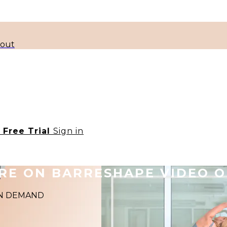
kout
t Free Trial
Sign in
ORE ON BARRESHAPE VIDEO 
 ON DEMAND