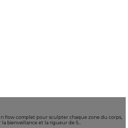
 Un flow complet pour sculpter chaque zone du corps,
a bienveillance et la rigueur de S...