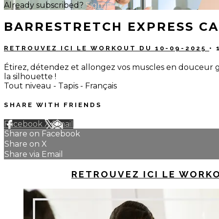
Already subscribed?
Sign in
BARRESTRETCH EXPRESS CA
RETROUVEZ ICI LE WORKOUT DU 10-09-2025
• 
Étirez, détendez et allongez vos muscles en douceur g
la silhouette !
Tout niveau - Tapis - Français
SHARE WITH FRIENDS
Facebook
X
Email
Share on Facebook
Share on X
Share via Email
UP NEXT IN
RETROUVEZ ICI LE WORKO