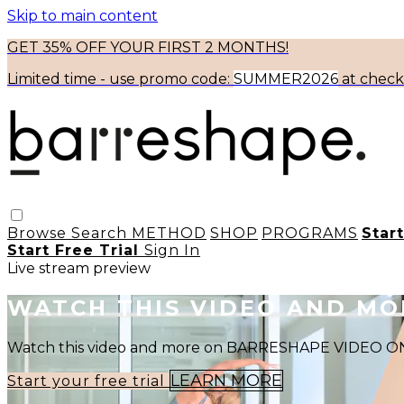
Skip to main content
GET 35% OFF YOUR FIRST 2 MONTHS!
Limited time - use
promo code:
SUMMER2026
at chec
Browse
Search
METHOD
SHOP
PROGRAMS
Star
Start Free Trial
Sign In
Live stream preview
WATCH THIS VIDEO AND M
Watch this video and more on BARRESHAPE VIDEO
LEARN MORE
Start your free trial