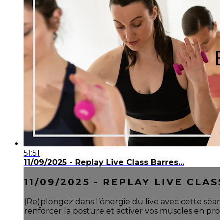
51:51
11/09/2025 - Replay Live Class Barres...
11/09/2025 - REPLAY LIVE CLAS
(Re)plongez dans l’énergie du live avec cette s
renforcer la posture et activer vos muscles en prof