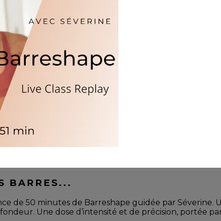
S BARRES...
éance de 50 minutes de Barreshape guidée par Séverine.
ondeur. Une dose d’intensité et de précision, portée par l