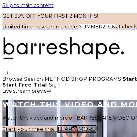
Skip to main content
GET 35% OFF YOUR FIRST 2 MONTHS!
Limited time - use
promo code:
SUMMER2026
at chec
Browse
Search
METHOD
SHOP
PROGRAMS
Star
Start Free Trial
Sign In
Live stream preview
WATCH THIS VIDEO AND M
Watch this video and more on BARRESHAPE VIDEO
LEARN MORE
Start your free trial