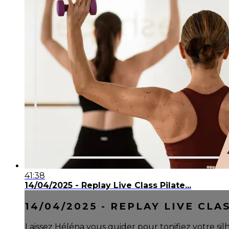
41:38
14/04/2025 - Replay Live Class Pilate...
14/04/2025 - REPLAY LIVE CLAS
Laissez Héléna vous guider pour tonifiez votre silho