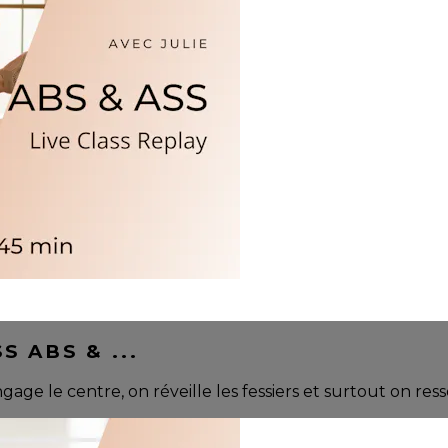
S ABS & ...
 le centre, on réveille les fessiers et surtout on resso