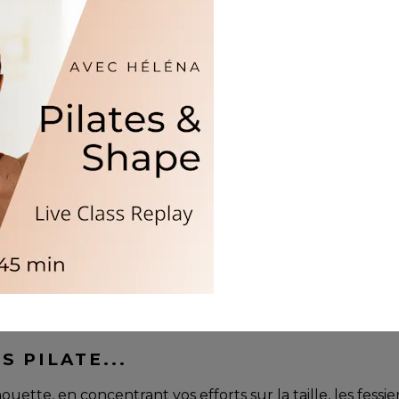
S PILATE...
uette, en concentrant vos efforts sur la taille, les fessi