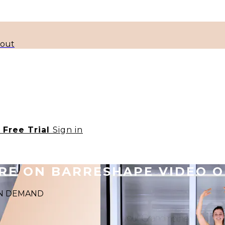
kout
t Free Trial
Sign in
ORE ON BARRESHAPE VIDEO 
 ON DEMAND