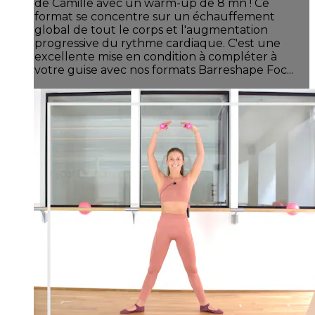
de Camille avec un warm-up de 8 mn ! Ce
format se concentre sur un échauffement
global de tout le corps et l'augmentation
progressive du rythme cardiaque. C'est une
excellente mise en condition à compléter à
votre guise avec nos formats Barreshape Foc...