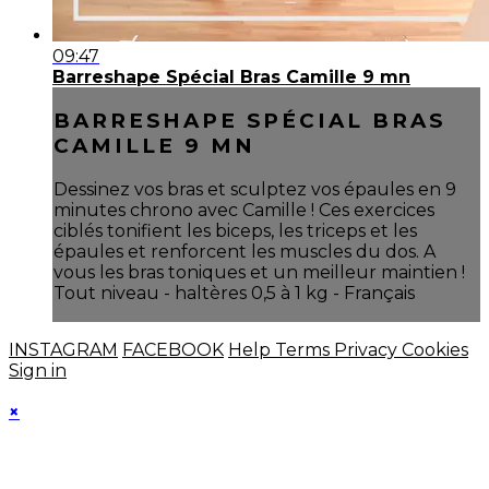
09:47
Barreshape Spécial Bras Camille 9 mn
BARRESHAPE SPÉCIAL BRAS
CAMILLE 9 MN
Dessinez vos bras et sculptez vos épaules en 9
minutes chrono avec Camille ! Ces exercices
ciblés tonifient les biceps, les triceps et les
épaules et renforcent les muscles du dos. A
vous les bras toniques et un meilleur maintien !
Tout niveau - haltères 0,5 à 1 kg - Français
INSTAGRAM
FACEBOOK
Help
Terms
Privacy
Cookies
Sign in
×