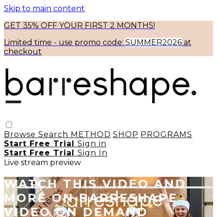
Skip to main content
GET 35% OFF YOUR FIRST 2 MONTHS!
Limited time - use
promo code:
SUMMER2026
at
checkout
Browse
Search
METHOD
SHOP
PROGRAMS
Start Free Trial
Sign in
Start Free Trial
Sign In
Live stream preview
WATCH THIS VIDEO AND
MORE ON BARRESHAPE
VIDEO ON DEMAND