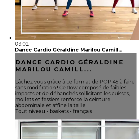
03:02
Dance Cardio Géraldine Marilou Camill...
DANCE CARDIO GÉRALDINE
MARILOU CAMILL...
Lâchez vous grâce à ce format de POP 45 à faire
sans modération ! Ce flow composé de faibles
impacts et de déhanchés sollicitant les cuisses,
mollets et fessiers renforce la ceinture
abdominale et affine la taille.
Tout niveau - baskets - français