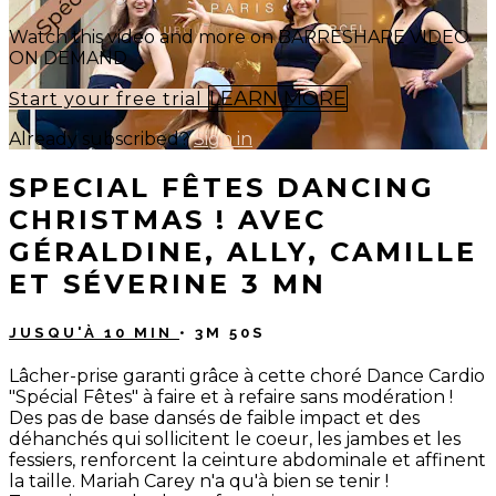
Watch this video and more on BARRESHAPE VIDEO
ON DEMAND
LEARN MORE
Start your free trial
Already subscribed?
Sign in
SPECIAL FÊTES DANCING
CHRISTMAS ! AVEC
GÉRALDINE, ALLY, CAMILLE
ET SÉVERINE 3 MN
JUSQU'À 10 MIN
• 3M 50S
Lâcher-prise garanti grâce à cette choré Dance Cardio
"Spécial Fêtes" à faire et à refaire sans modération !
Des pas de base dansés de faible impact et des
déhanchés qui sollicitent le coeur, les jambes et les
fessiers, renforcent la ceinture abdominale et affinent
la taille. Mariah Carey n'a qu'à bien se tenir !