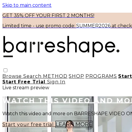
Skip to main content
GET 35% OFF YOUR FIRST 2 MONTHS!
Limited time - use
promo code:
SUMMER2026
at chec
Browse
Search
METHOD
SHOP
PROGRAMS
Star
Start Free Trial
Sign In
Live stream preview
WATCH THIS VIDEO AND M
Watch this video and more on BARRESHAPE VIDEO
LEARN MORE
Start your free trial