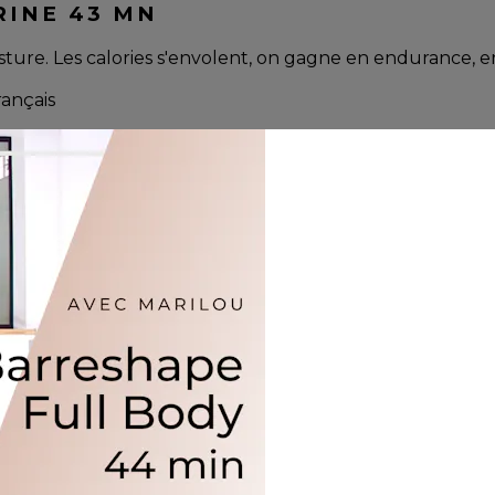
RINE 43 MN
osture. Les calories s'envolent, on gagne en endurance, en
rançais