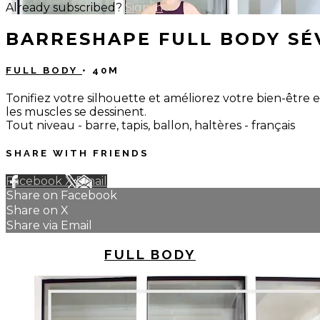
Already subscribed?
Sign in
BARRESHAPE FULL BODY SÉ
FULL BODY
• 40M
Tonifiez votre silhouette et améliorez votre bien-être e
les muscles se dessinent.
Tout niveau - barre, tapis, ballon, haltères - français
SHARE WITH FRIENDS
Facebook
X
Email
Share on Facebook
Share on X
Share via Email
UP NEXT IN
FULL BODY