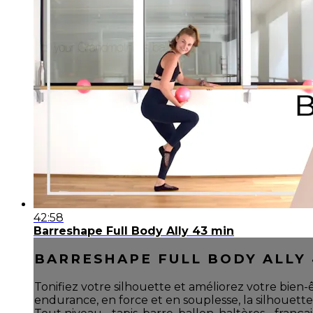
42:58
Barreshape Full Body Ally 43 min
BARRESHAPE FULL BODY ALLY 
Tonifiez votre silhouette et améliorez votre bien-
endurance, en force et en souplesse, la silhouette 