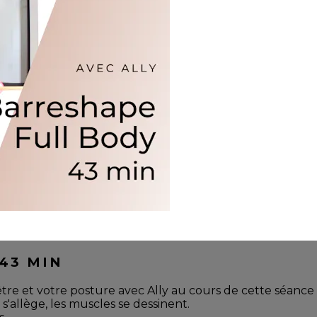
43 MIN
être et votre posture avec Ally au cours de cette séance 
s'allège, les muscles se dessinent.