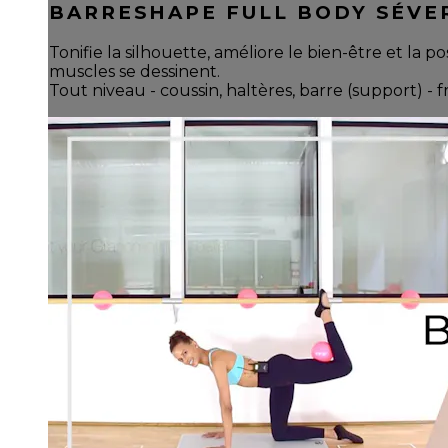
BARRESHAPE FULL BODY SÉVE
Tonifie la silhouette, améliore le bien-être et la p
muscles se dessinent.
Tout niveau - coussin, haltères, barre (support) - f