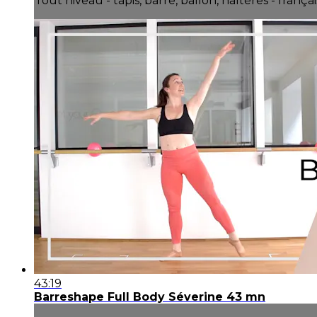
Tout niveau - tapis, barre, ballon, haltères - françai
43:19
Barreshape Full Body Séverine 43 mn