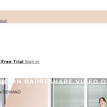
kout
t Free Trial
Sign in
ORE ON BARRESHAPE VIDEO 
 ON DEMAND