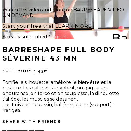
Watch this video and more on BARRESHAPE VIDEO
ON DEMAND
LEARN MORE
Start your free trial
Already subscribed?
Sign in
BARRESHAPE FULL BODY
SÉVERINE 43 MN
FULL BODY
• 43M
Tonifie la silhouette, améliore le bien-être et la
posture. Les calories s'envolent, on gagne en
endurance, en force et en souplesse, la silhouette
s'allège, les muscles se dessinent.
Tout niveau - coussin, haltères, barre (support) -
français
SHARE WITH FRIENDS