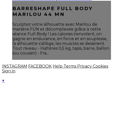
BARRESHAPE FULL BODY
MARILOU 44 MN
Sculptez votre silhouette avec Marilou de
manière FUN et décomplexée grâce à cette
séance Full Body ! Les calories s'envolent, on
gagne en endurance, en force et en souplesse,
la silhouette s'allège, les muscles se dessinent.
Tout niveau - Haltères 0,5 kg, tapis, barre, ballon
(ou coussin) - Fra...
INSTAGRAM
FACEBOOK
Help
Terms
Privacy
Cookies
Sign in
×