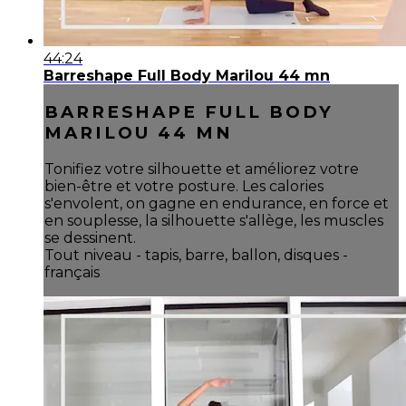
44:24
Barreshape Full Body Marilou 44 mn
BARRESHAPE FULL BODY
MARILOU 44 MN
Tonifiez votre silhouette et améliorez votre
bien-être et votre posture. Les calories
s'envolent, on gagne en endurance, en force et
en souplesse, la silhouette s'allège, les muscles
se dessinent.
Tout niveau - tapis, barre, ballon, disques -
français