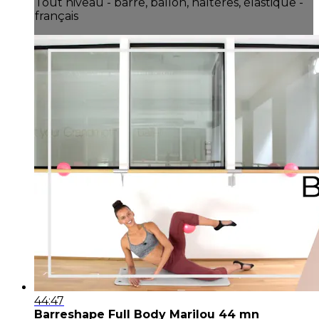
Tout niveau - barre, ballon, haltères, élastique -
français
44:47
Barreshape Full Body Marilou 44 mn