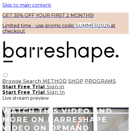
Skip to main content
GET 35% OFF YOUR FIRST 2 MONTHS!
Limited time - use
promo code:
SUMMER2026
at
checkout
Browse
Search
METHOD
SHOP
PROGRAMS
Start Free Trial
Sign in
Start Free Trial
Sign In
Live stream preview
WATCH THIS VIDEO AND
MORE ON BARRESHAPE
VIDEO ON DEMAND