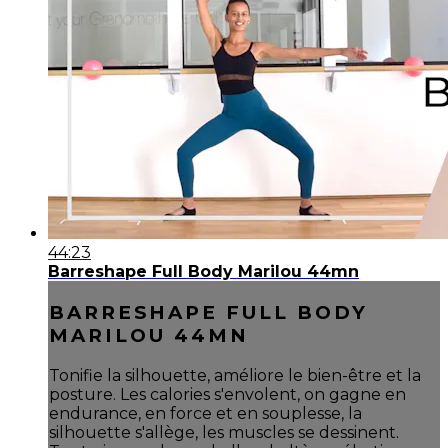
44:23
Barreshape Full Body Marilou 44mn
BARRESHAPE FULL BODY
MARILOU 44MN
Tonifie la silhouette, améliore le bien-être et la
posture. Les calories s'envolent, on gagne en
endurance, en force et en souplesse, la
silhouette s'allège, les muscles se dessinent.