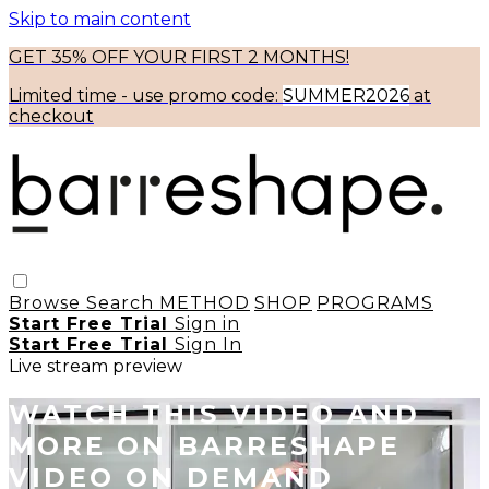
Skip to main content
GET 35% OFF YOUR FIRST 2 MONTHS!
Limited time - use
promo code:
SUMMER2026
at
checkout
Browse
Search
METHOD
SHOP
PROGRAMS
Start Free Trial
Sign in
Start Free Trial
Sign In
Live stream preview
WATCH THIS VIDEO AND
MORE ON BARRESHAPE
VIDEO ON DEMAND