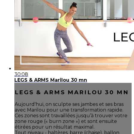
30:08
LEGS & ARMS Marilou 30 mn
LEGS & ARMS MARILOU 30 MN
Aujourd'hui, on sculpte ses jambes et ses bras
avec Marilou pour une transformation rapide.
Ces zones sont travaillées jusqu’à trouver votre
zone rouge (« burn zone ») et sont ensuite
étirées pour un résultat maximal.
Tout niveau - haltères, barre (chaise), ballon