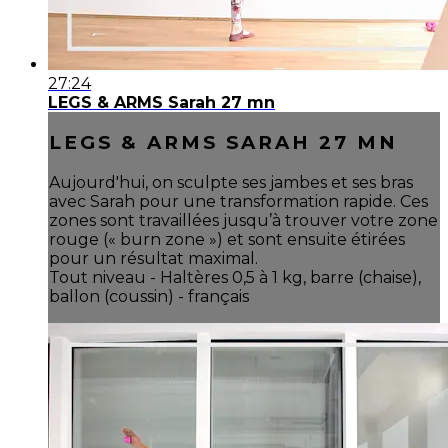
27:24
LEGS & ARMS Sarah 27 mn
LEGS & ARMS SARAH 27 MN
Aujourd'hui, on sculpte ses jambes et ses bras
avec Sarah pour une transformation rapide. Ces
zones sont travaillées jusqu’à trouver votre zone
rouge (« burn zone ») et sont ensuite étirées
pour un résultat maximal.
Tout niveau - Haltères 0,5 à 1 kg, barre (chaise),
ballon (coussin) - français