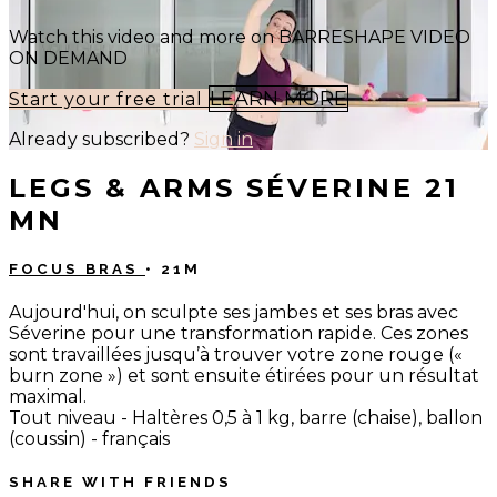
Watch this video and more on BARRESHAPE VIDEO
ON DEMAND
LEARN MORE
Start your free trial
Already subscribed?
Sign in
LEGS & ARMS SÉVERINE 21
MN
FOCUS BRAS
• 21M
Aujourd'hui, on sculpte ses jambes et ses bras avec
Séverine pour une transformation rapide. Ces zones
sont travaillées jusqu’à trouver votre zone rouge («
burn zone ») et sont ensuite étirées pour un résultat
maximal.
Tout niveau - Haltères 0,5 à 1 kg, barre (chaise), ballon
(coussin) - français
SHARE WITH FRIENDS