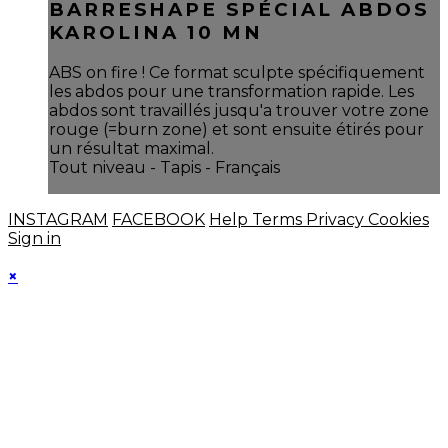
BARRESHAPE SPÉCIAL ABDOS
KAROLINA 10 MN
ABS on fire ! Ce format sculpte spécifiquement
les abdos pour une transformation rapide. Les
abdos sont travaillés jusqu'a trouver votre zone
rouge (=burn zone) et sont ensuite étirés pour
un résultat maximal.
Tout niveau - Tapis - Français
INSTAGRAM
FACEBOOK
Help
Terms
Privacy
Cookies
Sign in
×