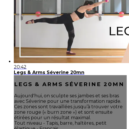
20:42
Legs & Arms Séverine 20mn
LEGS & ARMS SÉVERINE 20MN
Aujourd'hui, on sculpte ses jambes et ses bras
avec Séverine pour une transformation rapide.
Ces zones sont travaillées jusqu’à trouver votre
zone rouge (« burn zone ») et sont ensuite
étirées pour un résultat maximal.
Tout niveau - Tapis, barre, haltères, petit
élastique - Français