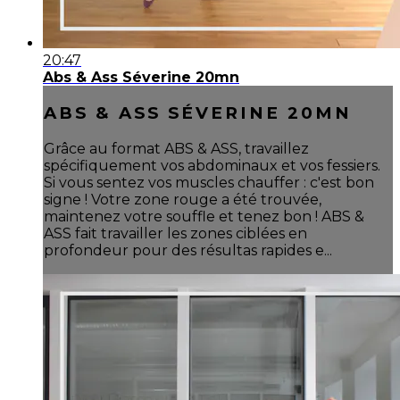
20:47
Abs & Ass Séverine 20mn
ABS & ASS SÉVERINE 20MN
Grâce au format ABS & ASS, travaillez
spécifiquement vos abdominaux et vos fessiers.
Si vous sentez vos muscles chauffer : c'est bon
signe ! Votre zone rouge a été trouvée,
maintenez votre souffle et tenez bon ! ABS &
ASS fait travailler les zones ciblées en
profondeur pour des résultas rapides e...