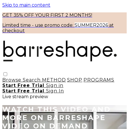
Skip to main content
GET 35% OFF YOUR FIRST 2 MONTHS!
Limited time - use
promo code:
SUMMER2026
at
checkout
Browse
Search
METHOD
SHOP
PROGRAMS
Start Free Trial
Sign in
Start Free Trial
Sign In
Live stream preview
WATCH THIS VIDEO AND
MORE ON BARRESHAPE
VIDEO ON DEMAND