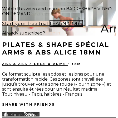
Watch this video and more on BARRESHAPE VIDEO
ON DEMAND
LEARN MORE
Start your free trial
Already subscribed?
Sign in
PILATES & SHAPE SPÉCIAL
ARMS & ABS ALICE 18MN
ABS & ASS / LEGS & ARMS
• 18M
Ce format sculpte les abdos et les bras pour une
transformation rapide. Ces zones sont travaillées
jusqu’à trouver votre zone rouge (« burn zone ») et
sont ensuite étirées pour un résultat maximal.
Tout niveau - Tapis, haltères - Français
SHARE WITH FRIENDS
Facebook
X
Email