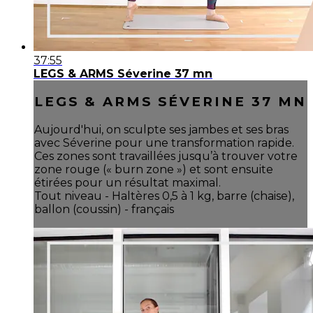
37:55
LEGS & ARMS Séverine 37 mn
LEGS & ARMS SÉVERINE 37 MN
Aujourd'hui, on sculpte ses jambes et ses bras
avec Séverine pour une transformation rapide.
Ces zones sont travaillées jusqu’à trouver votre
zone rouge (« burn zone ») et sont ensuite
étirées pour un résultat maximal.
Tout niveau - Haltères 0,5 à 1 kg, barre (chaise),
ballon (coussin) - français