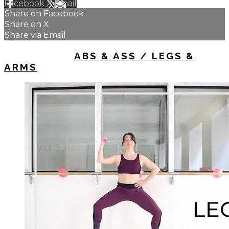
Facebook
X
Email
Share on Facebook
Share on X
Share via Email
UP NEXT IN
ABS & ASS / LEGS &
ARMS