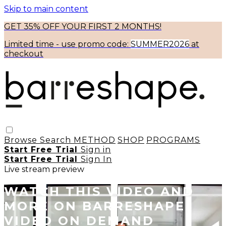
Skip to main content
GET 35% OFF YOUR FIRST 2 MONTHS!
Limited time - use
promo code:
SUMMER2026
at
checkout
Browse
Search
METHOD
SHOP
PROGRAMS
Start Free Trial
Sign in
Start Free Trial
Sign In
Live stream preview
WATCH THIS VIDEO AND
MORE ON BARRESHAPE
VIDEO ON DEMAND