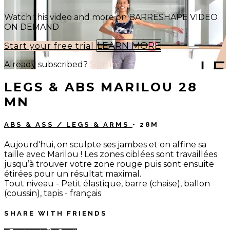
Watch this video and more on BARRESHAPE VIDEO
ON DEMAND
LEARN MORE
Start your free trial
Already subscribed?
Sign in
LEGS & ABS MARILOU 28
MN
ABS & ASS / LEGS & ARMS
• 28M
Aujourd'hui, on sculpte ses jambes et on affine sa
taille avec Marilou ! Les zones ciblées sont travaillées
jusqu’à trouver votre zone rouge puis sont ensuite
étirées pour un résultat maximal.
Tout niveau - Petit élastique, barre (chaise), ballon
(coussin), tapis - français
SHARE WITH FRIENDS