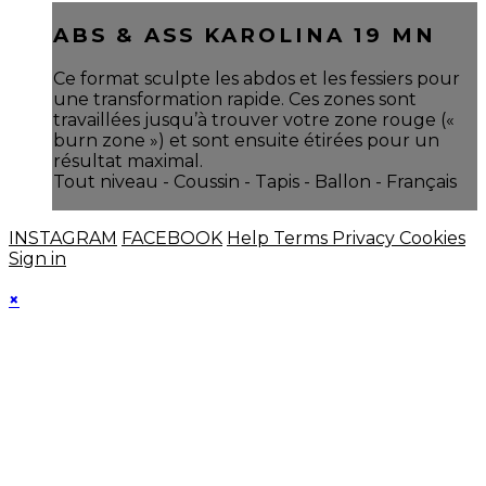
ABS & ASS KAROLINA 19 MN
Ce format sculpte les abdos et les fessiers pour
une transformation rapide. Ces zones sont
travaillées jusqu’à trouver votre zone rouge («
burn zone ») et sont ensuite étirées pour un
résultat maximal.
Tout niveau - Coussin - Tapis - Ballon - Français
INSTAGRAM
FACEBOOK
Help
Terms
Privacy
Cookies
Sign in
×