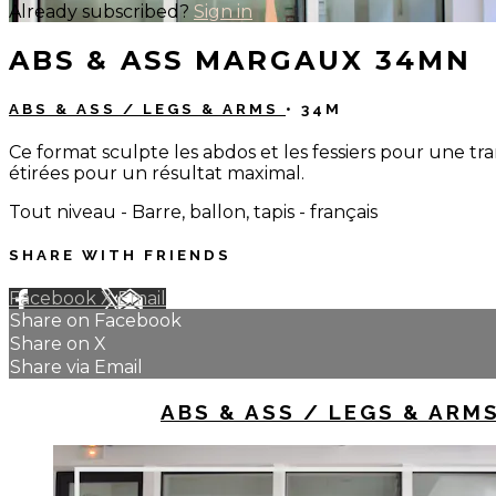
Already subscribed?
Sign in
ABS & ASS MARGAUX 34MN
ABS & ASS / LEGS & ARMS
• 34M
Ce format sculpte les abdos et les fessiers pour une tr
étirées pour un résultat maximal.
Tout niveau - Barre, ballon, tapis - français
SHARE WITH FRIENDS
Facebook
X
Email
Share on Facebook
Share on X
Share via Email
UP NEXT IN
ABS & ASS / LEGS & ARM