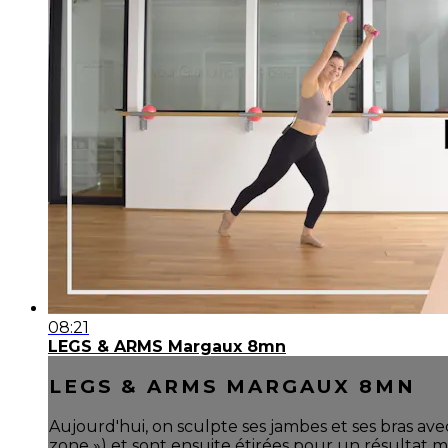
08:21
LEGS & ARMS Margaux 8mn
LEGS & ARMS MARGAUX 8MN
Aujourd'hui, on sculpte ses jambes et ses bras av
zone ») et sont ensuite étirées pour un résultat m