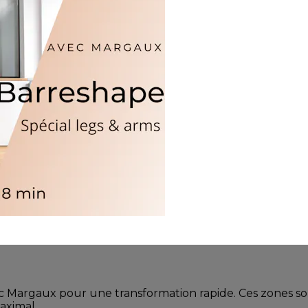
ec Margaux pour une transformation rapide. Ces zones so
aximal.