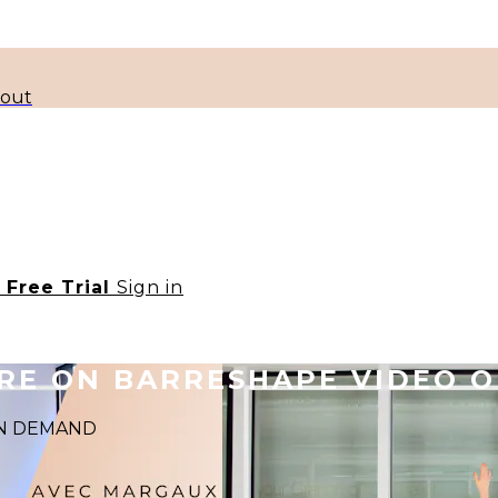
kout
t Free Trial
Sign in
ORE ON BARRESHAPE VIDEO 
 ON DEMAND