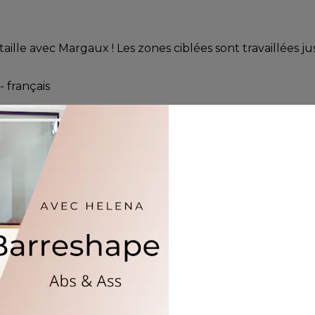
taille avec Margaux ! Les zones ciblées sont travaillées 
- français