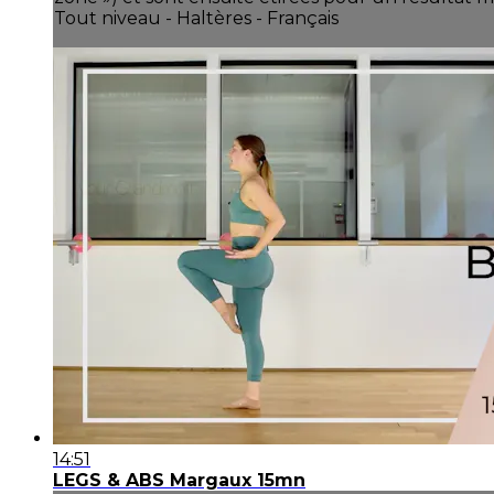
Tout niveau - Haltères - Français
14:51
LEGS & ABS Margaux 15mn