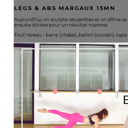
LEGS & ABS MARGAUX 15MN
Aujourd'hui, on sculpte ses jambes et on affine sa 
ensuite étirées pour un résultat maximal.
Tout niveau - barre (chaise), ballon (coussin), tapis 