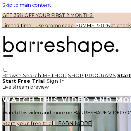
Skip to main content
GET 35% OFF YOUR FIRST 2 MONTHS!
Limited time - use
promo code:
SUMMER2026
at chec
Browse
Search
METHOD
SHOP
PROGRAMS
Star
Start Free Trial
Sign In
Live stream preview
WATCH THIS VIDEO AND M
Watch this video and more on BARRESHAPE VIDEO
LEARN MORE
Start your free trial