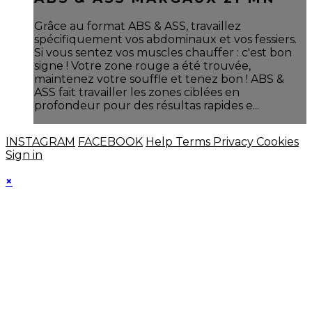
Grâce au format ABS & ASS, travaillez
spécifiquement vos abdominaux et vos fessiers.
Si vous sentez vos muscles chauffer : c'est bon
signe ! Votre zone rouge a été trouvée,
maintenez votre souffle et tenez bon ! ABS &
ASS fait travailler les zones ciblées en
profondeur pour des résultas rapides e...
INSTAGRAM
FACEBOOK
Help
Terms
Privacy
Cookies
Sign in
×