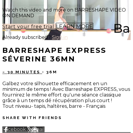
Watch this video and more on BARRESHAPE VIDEO
ON DEMAND
LEARN MORE
Start your free trial
Already subscribed?
Sign in
BARRESHAPE EXPRESS
SÉVERINE 36MN
~ 30 MINUTES
• 36M
Galbez votre silhouette efficacement en un
minimum de temps ! Avec Barreshape EXPRESS, vous
fournirez le même effort qu'une séance classique
grâce à un temps dé récupération plus court !
Tout niveau- tapis, haltères, barre - Français
SHARE WITH FRIENDS
Facebook
X
Email