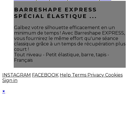
BARRESHAPE EXPRESS
SPÉCIAL ÉLASTIQUE ...
Galbez votre silhouette efficacement en un
minimum de temps ! Avec Barreshape EXPRESS,
vous fournirez le même effort qu'une séance
classique grâce à un temps de récupération plus
court !
Tout niveau - Petit élastique, barre, tapis -
Français
INSTAGRAM
FACEBOOK
Help
Terms
Privacy
Cookies
Sign in
×