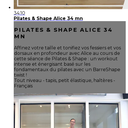
34:10
Pilates & Shape Alice 34 mn
PILATES & SHAPE ALICE 34
MN
Affinez votre taille et tonifiez vos fessiers et vos
dorsaux en profondeur avec Alice au cours de
cette séance de Pilates & Shape : un workout
intense et énergisant basé sur les
fondamentaux du pilates avec un BarreShape
twist !
Tout niveau - tapis, petit élastique, haltères -
Français