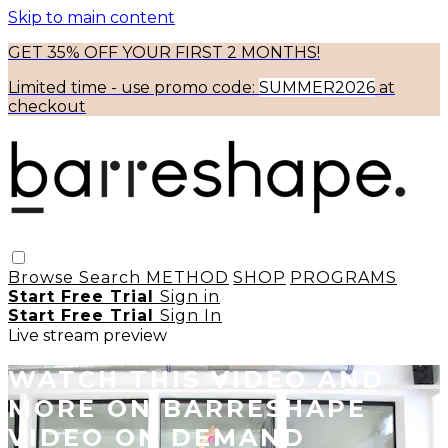
Skip to main content
GET 35% OFF YOUR FIRST 2 MONTHS!
Limited time - use
promo code:
SUMMER2026
at
checkout
Browse
Search
METHOD
SHOP
PROGRAMS
Start Free Trial
Sign in
Start Free Trial
Sign In
Live stream preview
WATCH THIS VIDEO AND
MORE ON BARRESHAPE
VIDEO ON DEMAND