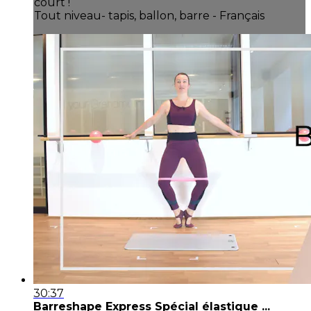
court !
Tout niveau- tapis, ballon, barre - Français
30:37
Barreshape Express Spécial élastique ...