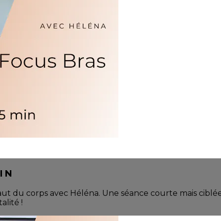
IN
t du corps avec Héléna. Une séance courte mais ciblée po
alité !