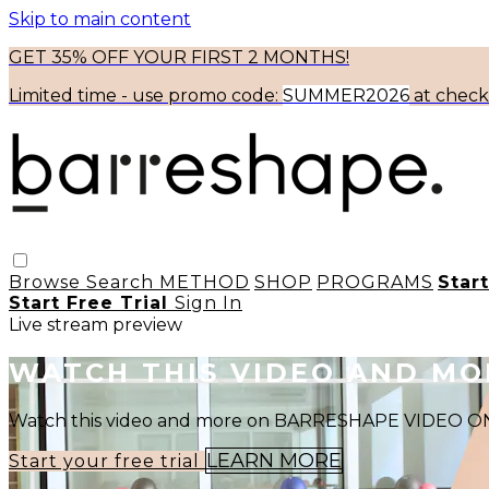
Skip to main content
GET 35% OFF YOUR FIRST 2 MONTHS!
Limited time - use
promo code:
SUMMER2026
at chec
Browse
Search
METHOD
SHOP
PROGRAMS
Star
Start Free Trial
Sign In
Live stream preview
WATCH THIS VIDEO AND M
Watch this video and more on BARRESHAPE VIDEO
LEARN MORE
Start your free trial