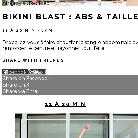
Already subscribed?
Sign in
BIKINI BLAST : ABS & TAIL
11 À 20 MIN
• 19M
Préparez-vous à faire chauffer la sangle abdominale avec
renforcer le centre et rayonner tout l’été !
SHARE WITH FRIENDS
Facebook
X
Email
Share on Facebook
Share on X
Share via Email
UP NEXT IN
11 À 20 MIN