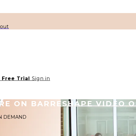
kout
t Free Trial
Sign in
ORE ON BARRESHAPE VIDEO 
 ON DEMAND