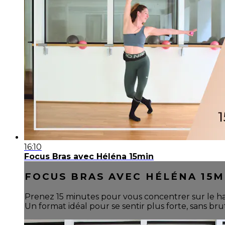
16:10
Focus Bras avec Héléna 15min
FOCUS BRAS AVEC HÉLÉNA 15M
Prenez 15 minutes pour vous concentrer sur le hau
Un format idéal pour se sentir plus forte, sans brut