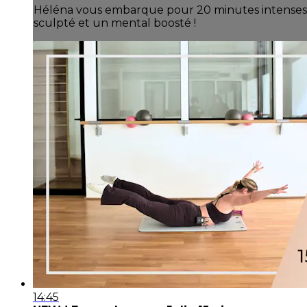
Héléna vous embarque pour 20 minutes intenses de
sculpté et un mental boosté !
14:45