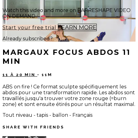
Watch this video and more on BARRESHAPE VIDEO
ON DEMAND
LEARN MORE
Start your free trial
Already subscribed?
Sign in
MARGAUX FOCUS ABDOS 11
MIN
11 À 20 MIN
• 11M
ABS on fire ! Ce format sculpte spécifiquement les
abdos pour une transformation rapide. Les abdos sont
travaillés jusqu'a trouver votre zone rouge (=burn
zone) et sont ensuite étirés pour un résultat maximal.
Tout niveau - tapis - ballon - Français
SHARE WITH FRIENDS