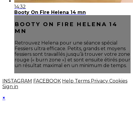
14:32
Booty On Fire Helena 14 mn
BOOTY ON FIRE HELENA 14
MN
Retrouvez Helena pour une séance spécial
Fessiers ultra efficace. Petits, grands et moyens
fessiers sont travaillés jusqu’à trouver votre zone
rouge (« burn zone ») et sont ensuite étirés pour
un résultat maximal en un minimum de temps.
INSTAGRAM
FACEBOOK
Help
Terms
Privacy
Cookies
Sign in
×