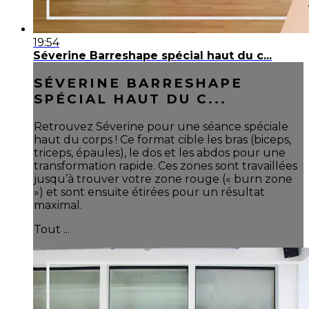
19:54
Séverine Barreshape spécial haut du c...
SÉVERINE BARRESHAPE
SPÉCIAL HAUT DU C...
Retrouvez Séverine pour une séance spéciale
haut du corps ! Ce format cible les bras (biceps,
triceps, épaules), le dos et les abdos pour une
transformation rapide. Ces zones sont travaillées
jusqu’à trouver votre zone rouge (« burn zone
») et sont ensuite étirées pour un résultat
maximal.
Tout ...