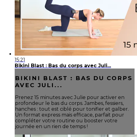
15:21
Bikini Blast : Bas du corps avec Juli...
BIKINI BLAST : BAS DU CORPS
AVEC JULI...
Prenez 15 minutes avec Julie pour activer en
profondeur le bas du corps. Jambes, fessiers,
hanches : tout est ciblé pour tonifier et galber.
Un format express mais efficace, parfait pour
compléter votre routine ou booster votre
journée en un rien de temps !