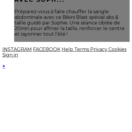
Préparez-vous à faire chauffer la sangle
abdominale avec ce Bikini Blast spécial abs &
taille guidé par Sophie. Une séance ciblée de
20min pour affiner la taille, renforcer le centre
et rayonner tout l’été !
INSTAGRAM
FACEBOOK
Help
Terms
Privacy
Cookies
Sign in
×