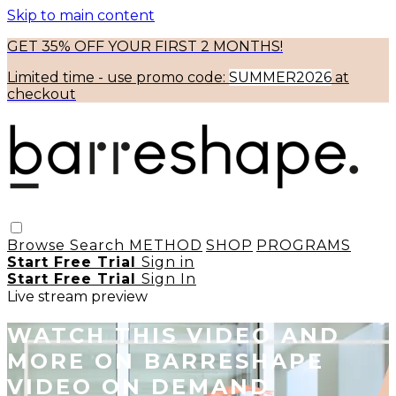
Skip to main content
GET 35% OFF YOUR FIRST 2 MONTHS!
Limited time - use
promo code:
SUMMER2026
at
checkout
Browse
Search
METHOD
SHOP
PROGRAMS
Start Free Trial
Sign in
Start Free Trial
Sign In
Live stream preview
WATCH THIS VIDEO AND
MORE ON BARRESHAPE
VIDEO ON DEMAND