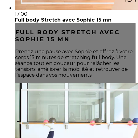
17:00
Full body Stretch avec Sophie 15 mn
FULL BODY STRETCH AVEC
SOPHIE 15 MN
Prenez une pause avec Sophie et offrez à votre
corps 15 minutes de stretching full body. Une
séance tout en douceur pour relâcher les
tensions, améliorer la mobilité et retrouver de
l’espace dans vos mouvements.