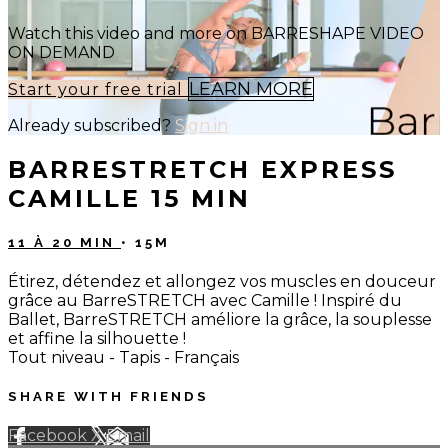
Watch this video and more on BARRESHAPE VIDEO
ON DEMAND
LEARN MORE
Start your free trial
Already subscribed?
Sign in
BARRESTRETCH EXPRESS
CAMILLE 15 MIN
11 À 20 MIN
• 15M
Étirez, détendez et allongez vos muscles en douceur
grâce au BarreSTRETCH avec Camille ! Inspiré du
Ballet, BarreSTRETCH améliore la grâce, la souplesse
et affine la silhouette !
Tout niveau - Tapis - Français
SHARE WITH FRIENDS
Facebook
X
Email