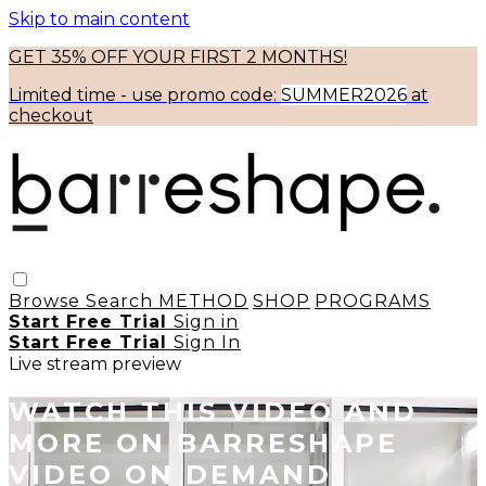
Skip to main content
GET 35% OFF YOUR FIRST 2 MONTHS!
Limited time - use
promo code:
SUMMER2026
at
checkout
Browse
Search
METHOD
SHOP
PROGRAMS
Start Free Trial
Sign in
Start Free Trial
Sign In
Live stream preview
WATCH THIS VIDEO AND
MORE ON BARRESHAPE
VIDEO ON DEMAND