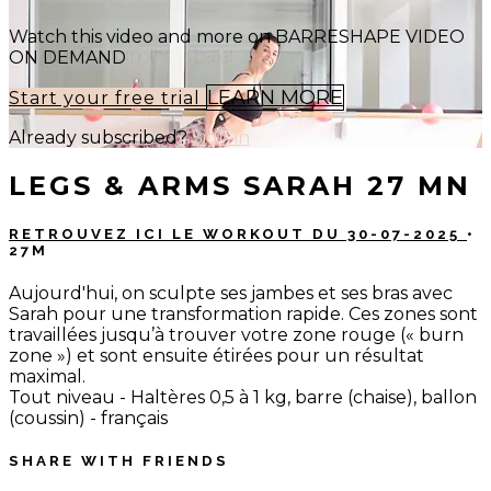
Watch this video and more on BARRESHAPE VIDEO
ON DEMAND
LEARN MORE
Start your free trial
Already subscribed?
Sign in
LEGS & ARMS SARAH 27 MN
RETROUVEZ ICI LE WORKOUT DU 30-07-2025
•
27M
Aujourd'hui, on sculpte ses jambes et ses bras avec
Sarah pour une transformation rapide. Ces zones sont
travaillées jusqu’à trouver votre zone rouge (« burn
zone ») et sont ensuite étirées pour un résultat
maximal.
Tout niveau - Haltères 0,5 à 1 kg, barre (chaise), ballon
(coussin) - français
SHARE WITH FRIENDS