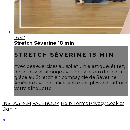
18:47
Stretch Séverine 18 min
STRETCH SÉVERINE 18 MIN
Avec des exercices au sol et un élastique, étirez,
détendez et allongez vos muscles en douceur
grâce au Stretch en compagnie de Séverine !
Améliorez votre grâce, votre souplesse et affinez
votre silhouette !
INSTAGRAM
FACEBOOK
Help
Terms
Privacy
Cookies
Sign in
×