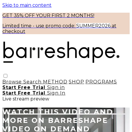
Skip to main content
GET 35% OFF YOUR FIRST 2 MONTHS!
Limited time - use
promo code:
SUMMER2026
at
checkout
Browse
Search
METHOD
SHOP
PROGRAMS
Start Free Trial
Sign in
Start Free Trial
Sign In
Live stream preview
WATCH THIS VIDEO AND
MORE ON BARRESHAPE
VIDEO ON DEMAND