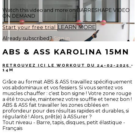
Watch this video and more on BARRESHAPE VIDEO
ON DEMAND
LEARN MORE
Start your free trial
Already subscribed?
Sign in
ABS & ASS KAROLINA 15MN
RETROUVEZ ICI LE WORKOUT DU 24-02-2025
•
14M
Grâce au format ABS & ASS travaillez spécifiquement
vos abdominaux et vos fessiers. Si vous sentez vos
muscles chauffer : c'est bon signe ! Votre zone rouge
a été trouvée, maintenez votre souffle et tenez bon !
ABS & ASS fait travailler les zones ciblées en
profondeur pour des résultas rapides et durables, si
régularité ! Alors, prêt(e) à ASSurer ?
Tout niveau - Barre, tapis, disques, petit élastique -
Français