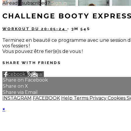
Already subscribed?
Sign in
CHALLENGE BOOTY EXPRESS
WORKOUT DU 20-05-24
• 3M 54S
Terminez en beauté ce programme avec une session d'ét
vos fessiers !
Vous pouvez être fier(e)s de vous !
SHARE WITH FRIENDS
Facebook
X
Email
Share on Facebook
Share on X
Share via Email
INSTAGRAM
FACEBOOK
Help
Terms
Privacy
Cookies
S
×