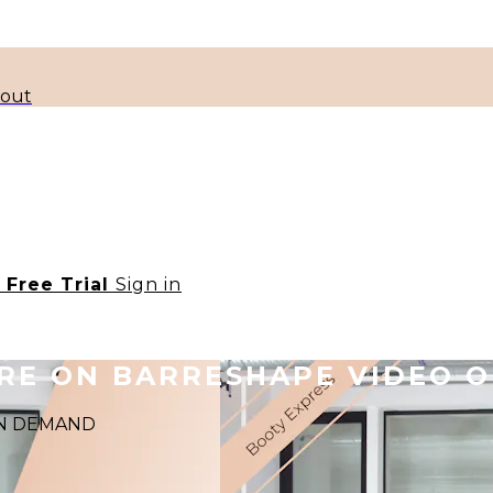
kout
t Free Trial
Sign in
ORE ON BARRESHAPE VIDEO 
 ON DEMAND