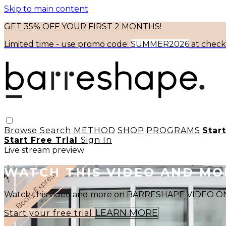
Skip to main content
GET 35% OFF YOUR FIRST 2 MONTHS!
Limited time - use
promo code:
SUMMER2026
at chec
Browse
Search
METHOD
SHOP
PROGRAMS
Star
Start Free Trial
Sign In
Live stream preview
WATCH THIS VIDEO AND M
Watch this video and more on BARRESHAPE VIDEO
LEARN MORE
Start your free trial