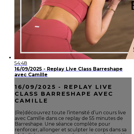
54:48
16/09/2025 - Replay Live Class Barreshape
avec Camille
16/09/2025 - REPLAY LIVE
CLASS BARRESHAPE AVEC
CAMILLE
(Re)découvrez toute l’intensité d’un cours live
avec Camille dans ce replay de 55 minutes de
Barreshape. Une séance complète pour
renforcer, allonger et sculpter le corps dans sa