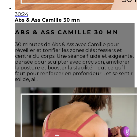
30:24
Abs & Ass Camille 30 mn
ABS & ASS CAMILLE 30 MN
30 minutes de Abs & Ass avec Camille pour
réveiller et tonifier les zones clés : fessiers et
centre du corps. Une séance fluide et exigeante,
pensée pour sculpter avec précision, améliorer
la posture et booster la stabilité. Tout ce qu’il
faut pour renforcer en profondeur… et se sentir
solide, al...