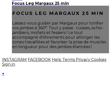
Focus Leg Margaux 25 min
FOCUS LEG MARGAUX 25 MIN
Laissez-vous guider par Margaux pour tonifier
vos jambes à 360°. Tout y passe : cuisses, ischio-
jambiers, mollets et fessiers ! Le tout
accompagné d'étirements pour allonger les
zones travaillées et favoriser la prise de muscles
en longueur pour des jambes élancées !
INSTAGRAM
FACEBOOK
Help
Terms
Privacy
Cookies
Sign in
×