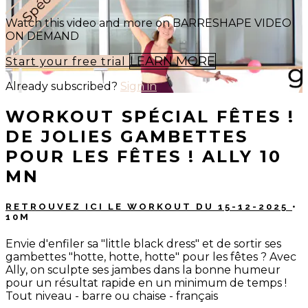
Watch this video and more on BARRESHAPE VIDEO
ON DEMAND
LEARN MORE
Start your free trial
Already subscribed?
Sign in
WORKOUT SPÉCIAL FÊTES !
DE JOLIES GAMBETTES
POUR LES FÊTES ! ALLY 10
MN
RETROUVEZ ICI LE WORKOUT DU 15-12-2025
•
10M
Envie d'enfiler sa "little black dress" et de sortir ses
gambettes "hotte, hotte, hotte" pour les fêtes ? Avec
Ally, on sculpte ses jambes dans la bonne humeur
pour un résultat rapide en un minimum de temps !
Tout niveau - barre ou chaise - français