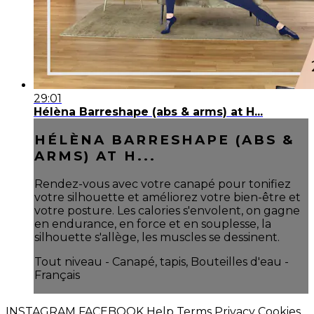
29:01
Hélèna Barreshape (abs & arms) at H...
HÉLÈNA BARRESHAPE (ABS &
ARMS) AT H...
Rendez-vous avec votre canapé pour tonifiez
votre silhouette et améliorez votre bien-être et
votre posture. Les calories s'envolent, on gagne
en endurance, en force et en souplesse, la
silhouette s'allège, les muscles se dessinent.
Tout niveau - Canapé, tapis, Bouteilles d'eau -
Français
INSTAGRAM
FACEBOOK
Help
Terms
Privacy
Cookies