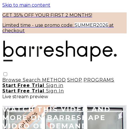
Skip to main content
GET 35% OFF YOUR FIRST 2 MONTHS!
Limited time - use
promo code:
SUMMER2026
at
checkout
Browse
Search
METHOD
SHOP
PROGRAMS
Start Free Trial
Sign in
Start Free Trial
Sign In
Live stream preview
WATCH THIS VIDEO AND
MORE ON BARRESHAPE
VIDEO ON DEMAND