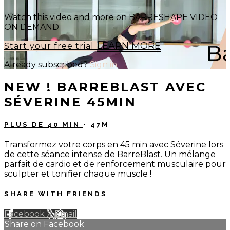
Watch this video and more on BARRESHAPE VIDEO
ON DEMAND
LEARN MORE
Start your free trial
Already subscribed?
Sign in
NEW ! BARREBLAST AVEC
SÉVERINE 45MIN
PLUS DE 40 MIN
• 47M
Transformez votre corps en 45 min avec Séverine lors
de cette séance intense de BarreBlast. Un mélange
parfait de cardio et de renforcement musculaire pour
sculpter et tonifier chaque muscle !
SHARE WITH FRIENDS
Facebook
X
Email
Share on Facebook