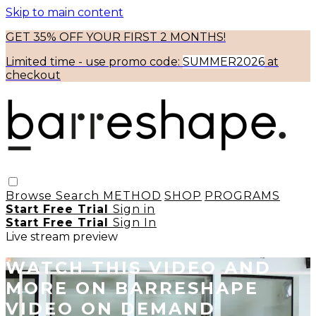
Skip to main content
GET 35% OFF YOUR FIRST 2 MONTHS!
Limited time - use
promo code:
SUMMER2026
at
checkout
Browse
Search
METHOD
SHOP
PROGRAMS
Start Free Trial
Sign in
Start Free Trial
Sign In
Live stream preview
WATCH THIS VIDEO AND
MORE ON BARRESHAPE
VIDEO ON DEMAND