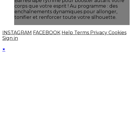
Barreshape rythmé pour booster autant votre
corps que votre esprit ! Au programme : des
enchaînements dynamiques pour allonger,
tonifier et renforcer toute votre silhouette.
INSTAGRAM
FACEBOOK
Help
Terms
Privacy
Cookies
Sign in
×