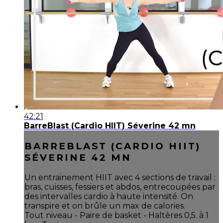
42:21
BarreBlast (Cardio HIIT) Séverine 42 mn
BARREBLAST (CARDIO HIIT)
SÉVERINE 42 MN
Un entrainement HIIT avec 4 sections de travail :
bras, cuisses, fessiers et abdos, entrecoupées par
des intervalles cardio à haute intensité. On
transpire et on brûle un max de calories.
Tout niveau - Paire de basket - Haltères 0,5. à 1