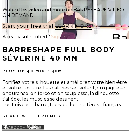
Watch this video and more on BARRESHAPE VIDEO
ON DEMAND
LEARN MORE
Start your free trial
Already subscribed?
Sign in
BARRESHAPE FULL BODY
SÉVERINE 40 MN
PLUS DE 40 MIN
• 40M
Tonifiez votre silhouette et améliorez votre bien-être
et votre posture. Les calories s'envolent, on gagne en
endurance, en force et en souplesse, la silhouette
s'allège, les muscles se dessinent.
Tout niveau - barre, tapis, ballon, haltères - français
SHARE WITH FRIENDS
Facebook
X
Email