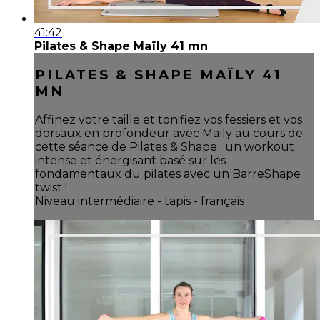
41:42
Pilates & Shape Maïly 41 mn
PILATES & SHAPE MAÏLY 41
MN
Affinez votre taille et tonifiez vos fessiers et vos
dorsaux en profondeur avec Maïly au cours de
cette séance de Pilates & Shape : un workout
intense et énergisant basé sur les
fondamentaux du pilates avec un BarreShape
twist !
Niveau intermédiaire - tapis - français