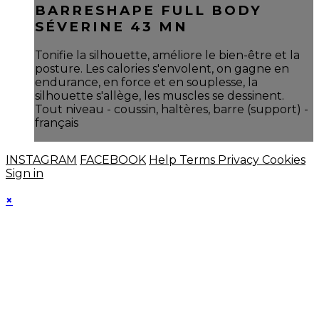
BARRESHAPE FULL BODY
SÉVERINE 43 MN
Tonifie la silhouette, améliore le bien-être et la
posture. Les calories s'envolent, on gagne en
endurance, en force et en souplesse, la
silhouette s'allège, les muscles se dessinent.
Tout niveau - coussin, haltères, barre (support) -
français
INSTAGRAM
FACEBOOK
Help
Terms
Privacy
Cookies
Sign in
×