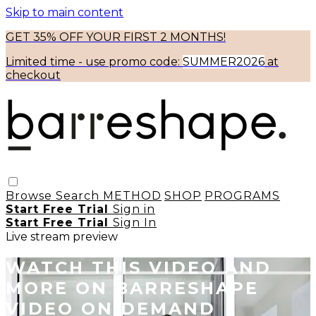
Skip to main content
GET 35% OFF YOUR FIRST 2 MONTHS!
Limited time - use
promo code:
SUMMER2026
at
checkout
Browse
Search
METHOD
SHOP
PROGRAMS
Start Free Trial
Sign in
Start Free Trial
Sign In
Live stream preview
WATCH THIS VIDEO AND
MORE ON BARRESHAPE
VIDEO ON DEMAND