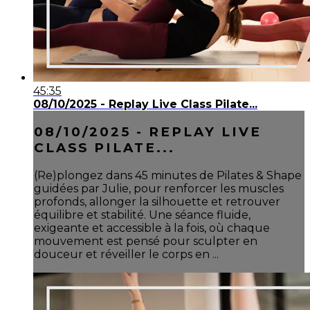
45:35
08/10/2025 - Replay Live Class Pilate...
08/10/2025 - REPLAY LIVE
CLASS PILATE...
(Re)plongez dans 45 minutes de Pilates & Shape
guidées par Julie, pour renforcer les muscles
profonds, allonger la silhouette et retrouver
équilibre et stabilité. Une séance fluide,
exigeante et accessible à la fois, où chaque
mouvement est pensé pour sculpter en
douceur et réveiller le corps en ...