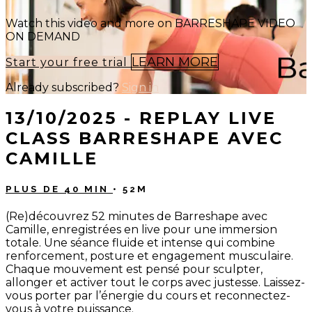
Watch this video and more on BARRESHAPE VIDEO
ON DEMAND
LEARN MORE
Start your free trial
Already subscribed?
Sign in
13/10/2025 - REPLAY LIVE
CLASS BARRESHAPE AVEC
CAMILLE
PLUS DE 40 MIN
• 52M
(Re)découvrez 52 minutes de Barreshape avec
Camille, enregistrées en live pour une immersion
totale. Une séance fluide et intense qui combine
renforcement, posture et engagement musculaire.
Chaque mouvement est pensé pour sculpter,
allonger et activer tout le corps avec justesse. Laissez-
vous porter par l’énergie du cours et reconnectez-
vous à votre puissance.