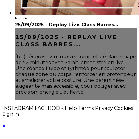
52:25
25/09/2025 - Replay Live Class Barres...
25/09/2025 - REPLAY LIVE
CLASS BARRES...
(Re)découvrez un cours complet de Barreshape
de 52 minutes avec Sarah, enregistré en live.
Une séance fluide et rythmée pour sculpter
chaque zone du corps, renforcer en profondeur
et améliorer votre posture. Une parenthèse
exigeante mais accessible, pour bouger avec
précision, énergie… et fierté.
INSTAGRAM
FACEBOOK
Help
Terms
Privacy
Cookies
Sign in
×