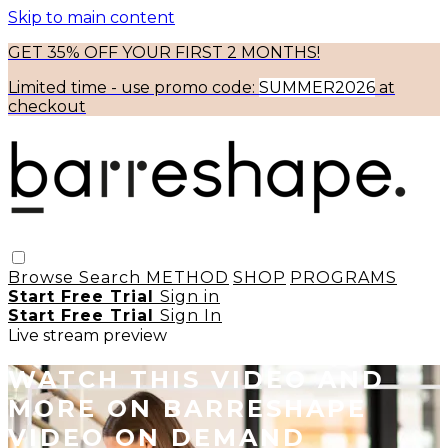
Skip to main content
GET 35% OFF YOUR FIRST 2 MONTHS!
Limited time - use
promo code:
SUMMER2026
at
checkout
Browse
Search
METHOD
SHOP
PROGRAMS
Start Free Trial
Sign in
Start Free Trial
Sign In
Live stream preview
WATCH THIS VIDEO AND
MORE ON BARRESHAPE
VIDEO ON DEMAND