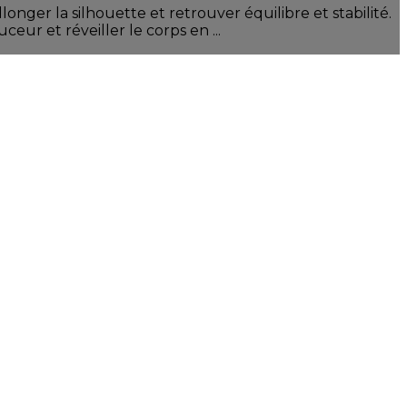
nger la silhouette et retrouver équilibre et stabilité.
ur et réveiller le corps en ...