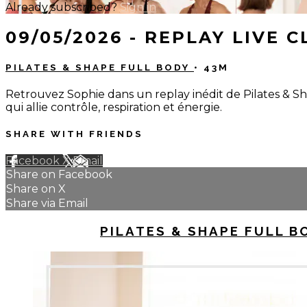
Already subscribed?
Sign in
09/05/2026 - REPLAY LIVE 
PILATES & SHAPE FULL BODY
• 43M
Retrouvez Sophie dans un replay inédit de Pilates & Sha
qui allie contrôle, respiration et énergie.
SHARE WITH FRIENDS
Facebook
X
Email
Share on Facebook
Share on X
Share via Email
UP NEXT IN
PILATES & SHAPE FULL B