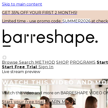
Skip to main content
GET 35% OFF YOUR FIRST 2 MONTHS!
Limited time - use
promo code:
SUMMER2026
at chec
Browse
Search
METHOD
SHOP
PROGRAMS
Star
Start Free Trial
Sign In
Live stream preview
WATCH THIS VIDEO AND M
Watch this video and more on BARRESHAPE VIDEO
LEARN MORE
Start your free trial