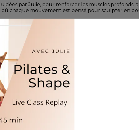
dées par Julie, pour renforcer les muscles profonds, allo
is, où chaque mouvement est pensé pour sculpter en douce