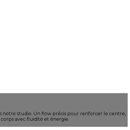
 notre studio. Un flow précis pour renforcer le centre,
corps avec fluidité et énergie.