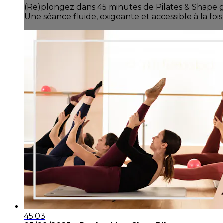
(Re)plongez dans 45 minutes de Pilates & Shape gui
Une séance fluide, exigeante et accessible à la fo
45:03