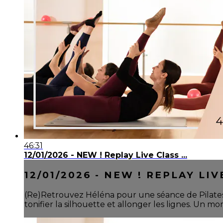
46:31
12/01/2026 - NEW ! Replay Live Class ...
12/01/2026 - NEW ! REPLAY LIVE
(Re)Retrouvez Héléna pour une séance de Pilates &
tonifier la silhouette et allonger les lignes. Un m