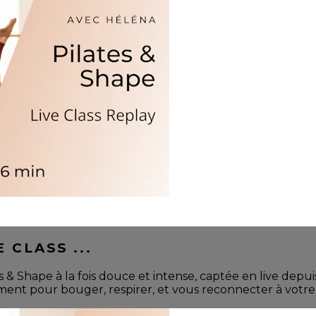
 CLASS ...
 Shape à la fois douce et intense, captée en live depuis
oment pour bouger, respirer, et vous reconnecter à votre 