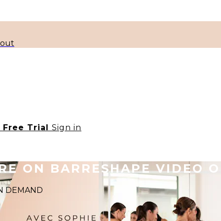
kout
t Free Trial
Sign in
ORE ON BARRESHAPE VIDEO 
 ON DEMAND