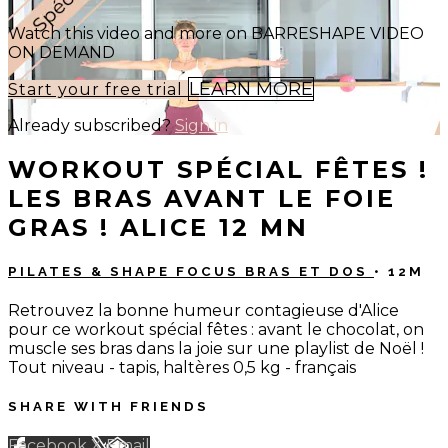
Watch this video and more on BARRESHAPE VIDEO
ON DEMAND
LEARN MORE
Start your free trial
Already subscribed?
Sign in
WORKOUT SPÉCIAL FÊTES !
LES BRAS AVANT LE FOIE
GRAS ! ALICE 12 MN
PILATES & SHAPE FOCUS BRAS ET DOS
• 12M
Retrouvez la bonne humeur contagieuse d'Alice
pour ce workout spécial fêtes : avant le chocolat, on
muscle ses bras dans la joie sur une playlist de Noël !
Tout niveau - tapis, haltères 0,5 kg - français
SHARE WITH FRIENDS
Facebook
X
Email