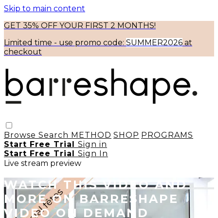
Skip to main content
GET 35% OFF YOUR FIRST 2 MONTHS!
Limited time - use
promo code:
SUMMER2026
at
checkout
Browse
Search
METHOD
SHOP
PROGRAMS
Start Free Trial
Sign in
Start Free Trial
Sign In
Live stream preview
WATCH THIS VIDEO AND
MORE ON BARRESHAPE
VIDEO ON DEMAND