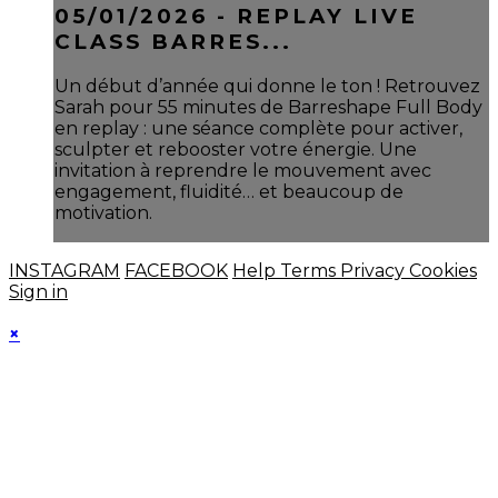
05/01/2026 - REPLAY LIVE
CLASS BARRES...
Un début d’année qui donne le ton ! Retrouvez
Sarah pour 55 minutes de Barreshape Full Body
en replay : une séance complète pour activer,
sculpter et rebooster votre énergie. Une
invitation à reprendre le mouvement avec
engagement, fluidité… et beaucoup de
motivation.
INSTAGRAM
FACEBOOK
Help
Terms
Privacy
Cookies
Sign in
×