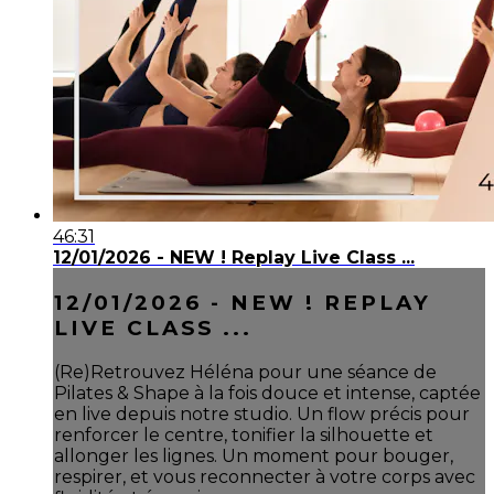
46:31
12/01/2026 - NEW ! Replay Live Class ...
12/01/2026 - NEW ! REPLAY
LIVE CLASS ...
(Re)Retrouvez Héléna pour une séance de
Pilates & Shape à la fois douce et intense, captée
en live depuis notre studio. Un flow précis pour
renforcer le centre, tonifier la silhouette et
allonger les lignes. Un moment pour bouger,
respirer, et vous reconnecter à votre corps avec