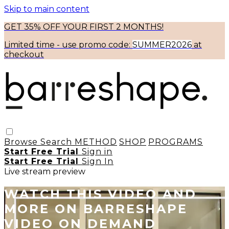
Skip to main content
GET 35% OFF YOUR FIRST 2 MONTHS!
Limited time - use
promo code:
SUMMER2026
at
checkout
Browse
Search
METHOD
SHOP
PROGRAMS
Start Free Trial
Sign in
Start Free Trial
Sign In
Live stream preview
WATCH THIS VIDEO AND
MORE ON BARRESHAPE
VIDEO ON DEMAND