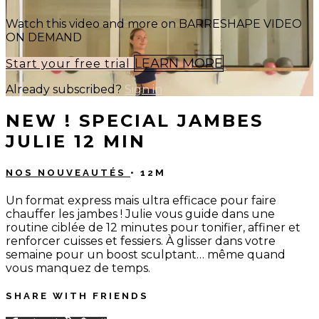
Watch this video and more on BARRESHAPE VIDEO
ON DEMAND
LEARN MORE
Start your free trial
Already subscribed?
Sign in
NEW ! SPECIAL JAMBES
JULIE 12 MIN
NOS NOUVEAUTÉS
• 12M
Un format express mais ultra efficace pour faire
chauffer les jambes ! Julie vous guide dans une
routine ciblée de 12 minutes pour tonifier, affiner et
renforcer cuisses et fessiers. À glisser dans votre
semaine pour un boost sculptant… même quand
vous manquez de temps.
SHARE WITH FRIENDS