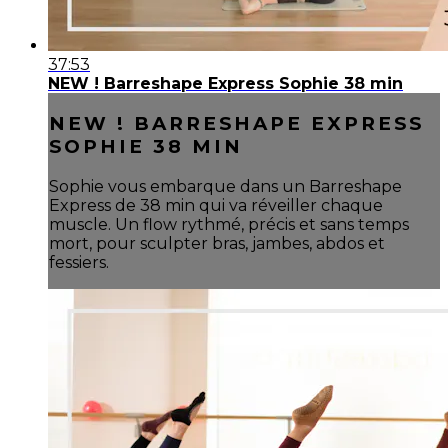
37:53
NEW ! Barreshape Express Sophie 38 min
NEW ! BARRESHAPE EXPRESS
SOPHIE 38 MIN
Sophie vous embarque dans un Barreshape
Express de 38 min qui va réveiller chaque
muscle. Un flow rythmé, précis et sans temps
mort, pour sculpter bras, jambes, abdos et
fessiers.