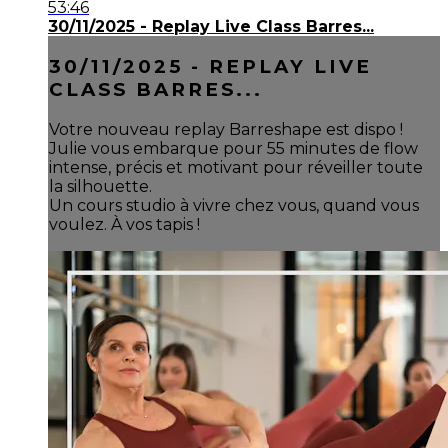
53:46
30/11/2025 - Replay Live Class Barres...
30/11/2025 - REPLAY LIVE
CLASS BARRES...
Votre nouveau replay Barreshape est dispo !
Julie vous embarque pour 55 minutes de flow
intense, précis et motivant pour réveiller toute
la silhouette.
Un cours studio à vivre chez vous, quand vous
voulez. À vos tapis !