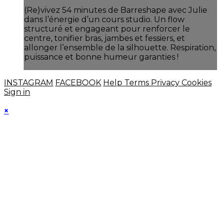
(Re)vivez 54 minutes de Barreshape avec Julie
dans l’énergie d’un cours studio. Un flow
structuré et engageant pour renforcer le
centre, tonifier bras, jambes et fessiers, et
allonger l’ensemble de la silhouette. Respiration,
puissance et bonne humeur garanties !
INSTAGRAM
FACEBOOK
Help
Terms
Privacy
Cookies
Sign in
×