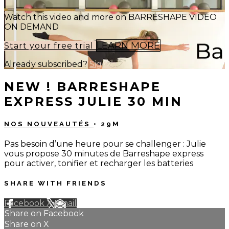
Watch this video and more on BARRESHAPE VIDEO
ON DEMAND
LEARN MORE
Start your free trial
Already subscribed?
Sign in
NEW ! BARRESHAPE
EXPRESS JULIE 30 MIN
NOS NOUVEAUTÉS
• 29M
Pas besoin d’une heure pour se challenger : Julie
vous propose 30 minutes de Barreshape express
pour activer, tonifier et recharger les batteries
SHARE WITH FRIENDS
Facebook
X
Email
Share on Facebook
Share on X