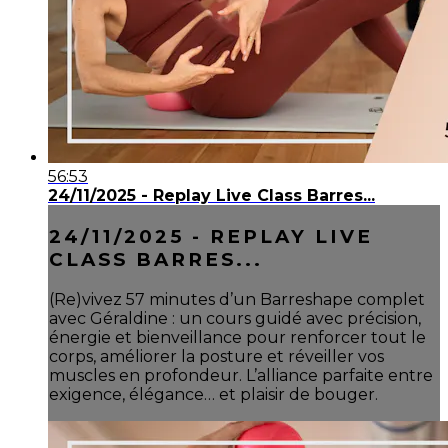
56:53
24/11/2025 - Replay Live Class Barres...
24/11/2025 - REPLAY LIVE
CLASS BARRES...
(Re)vivez 57 minutes d’un Barreshape complet
avec Géraldine : un cours guidé avec précision,
énergie et bienveillance pour renforcer tout le
corps, améliorer la posture et réveiller vos
muscles en profondeur. L’alliance parfaite entre
exigence, élégance… et plaisir de bouger.