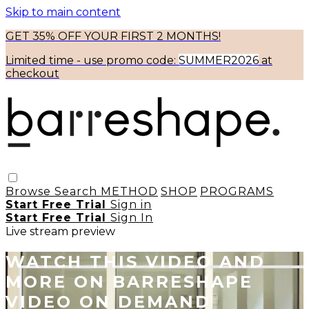
Skip to main content
GET 35% OFF YOUR FIRST 2 MONTHS!
Limited time - use
promo code:
SUMMER2026
at
checkout
Browse
Search
METHOD
SHOP
PROGRAMS
Start Free Trial
Sign in
Start Free Trial
Sign In
Live stream preview
WATCH THIS VIDEO AND
MORE ON BARRESHAPE
VIDEO ON DEMAND