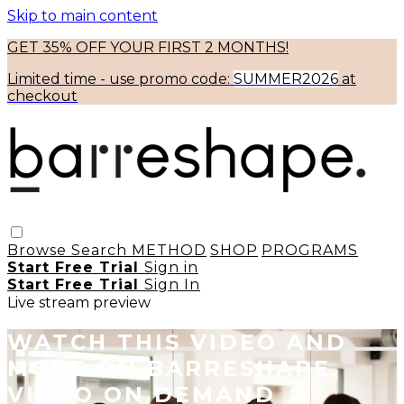
Skip to main content
GET 35% OFF YOUR FIRST 2 MONTHS!
Limited time - use
promo code:
SUMMER2026
at
checkout
Browse
Search
METHOD
SHOP
PROGRAMS
Start Free Trial
Sign in
Start Free Trial
Sign In
Live stream preview
WATCH THIS VIDEO AND
MORE ON BARRESHAPE
VIDEO ON DEMAND