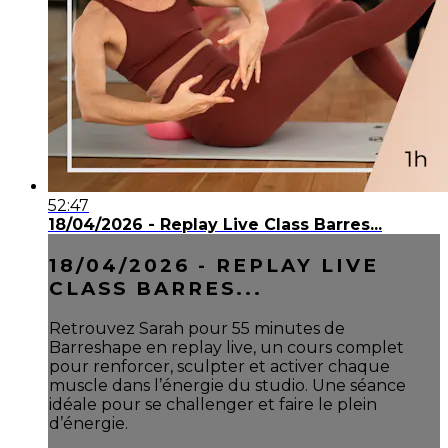
52:47
18/04/2026 - Replay Live Class Barres...
18/04/2026 - REPLAY LIVE
CLASS BARRES...
Retrouvez Sarah pour 55 minutes de
Barreshape en replay live, un cours complet
pour renforcer, sculpter et activer chaque
muscle dans l’énergie du studio. Une séance
idéale pour se challenger et faire le plein
d’énergie.