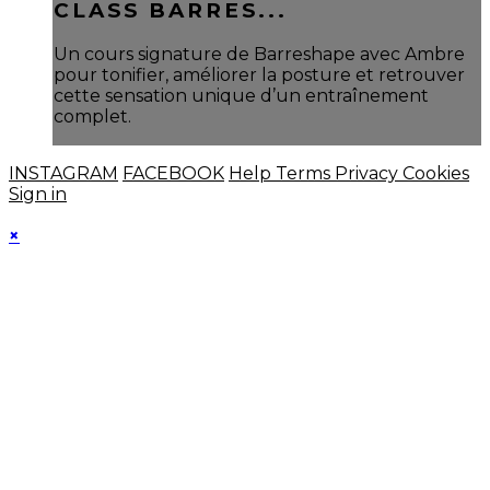
CLASS BARRES...
Un cours signature de Barreshape avec Ambre
pour tonifier, améliorer la posture et retrouver
cette sensation unique d’un entraînement
complet.
INSTAGRAM
FACEBOOK
Help
Terms
Privacy
Cookies
Sign in
×