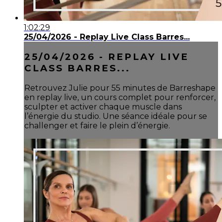
1:02:29
25/04/2026 - Replay Live Class Barres...
25/04/2026 - REPLAY LIVE
CLASS BARRES...
Retrouvez Julie pour 55 minutes de Barreshape
en replay live, un cours complet pour renforcer,
sculpter et activer chaque muscle dans
l’énergie du studio. Une séance idéale pour se
challenger et faire le plein d’énergie.