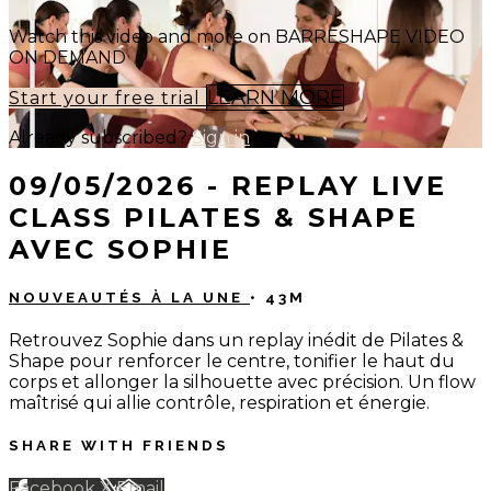
Watch this video and more on BARRESHAPE VIDEO
ON DEMAND
LEARN MORE
Start your free trial
Already subscribed?
Sign in
09/05/2026 - REPLAY LIVE
CLASS PILATES & SHAPE
AVEC SOPHIE
NOUVEAUTÉS À LA UNE
• 43M
Retrouvez Sophie dans un replay inédit de Pilates &
Shape pour renforcer le centre, tonifier le haut du
corps et allonger la silhouette avec précision. Un flow
maîtrisé qui allie contrôle, respiration et énergie.
SHARE WITH FRIENDS
Facebook
X
Email