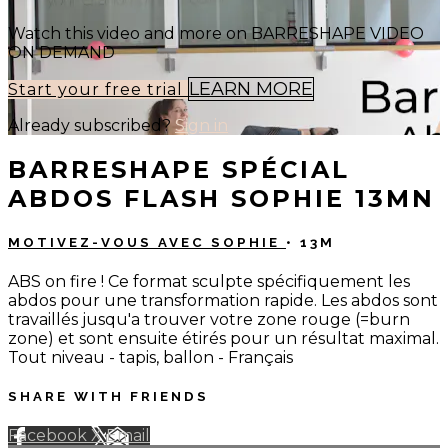
Watch this video and more on BARRESHAPE VIDEO
ON DEMAND
LEARN MORE
Start your free trial
Already subscribed?
Sign in
BARRESHAPE SPÉCIAL
ABDOS FLASH SOPHIE 13MN
MOTIVEZ-VOUS AVEC SOPHIE
• 13M
ABS on fire ! Ce format sculpte spécifiquement les
abdos pour une transformation rapide. Les abdos sont
travaillés jusqu'a trouver votre zone rouge (=burn
zone) et sont ensuite étirés pour un résultat maximal.
Tout niveau - tapis, ballon - Français
SHARE WITH FRIENDS
Facebook
X
Email