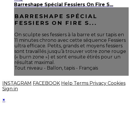
Barreshape Spécial Fessiers On Fire S...
BARRESHAPE SPÉCIAL
FESSIERS ON FIRE S...
On sculpte ses fessiers à la barre et sur tapis en
11 minutes chrono avec cette séquence Fessiers
ultra efficace. Petits, grands et moyens fessiers
sont travaillés jusqu’à trouver votre zone rouge
(« burn zone ») et sont ensuite étirés pour un
résultat maximal.
Tout niveau - Ballon, tapis - Français
INSTAGRAM
FACEBOOK
Help
Terms
Privacy
Cookies
Sign in
×