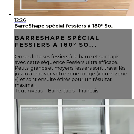
12:26
BarreShape spécial fessiers à 180° So...
BARRESHAPE SPÉCIAL
FESSIERS À 180° SO...
On sculpte ses fessiers à la barre et sur tapis
avec cette séquence Fessiers ultra efficace.
Petits, grands et moyens fessiers sont travaillés
jusqu’à trouver votre zone rouge (« burn zone
») et sont ensuite étirés pour un résultat
maximal.
Tout niveau - Barre, tapis - Français