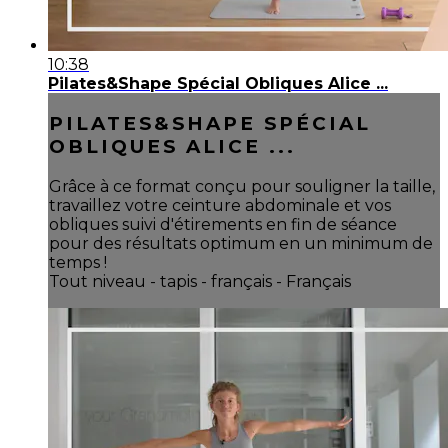
10:38
Pilates&Shape Spécial Obliques Alice ...
PILATES&SHAPE SPÉCIAL
OBLIQUES ALICE ...
Grâce à ce format conçu pour souligner la taille,
travaillez votre ceinture abdominale et vos
obliques suivi d'étirements en fin de séance
pour des résultats optimum en un minimum de
temps !
Tout niveau - tapis - français - Français