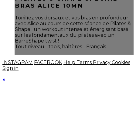
BRAS ALICE 10MN
Tonifiez vos dorsaux et vos bras en profondeur
avec Alice au cours de cette séance de Pilates &
Shape : un workout intense et énergisant basé
sur les fondamentaux du pilates avec un
BarreShape twist !
Tout niveau - tapis, haltères - Français
INSTAGRAM
FACEBOOK
Help
Terms
Privacy
Cookies
Sign in
×