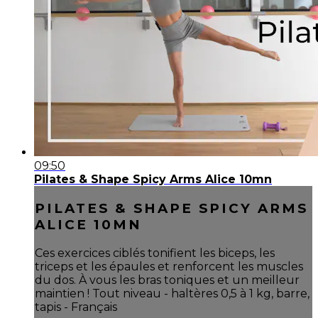
09:50
Pilates & Shape Spicy Arms Alice 10mn
PILATES & SHAPE SPICY ARMS
ALICE 10MN
Ces exercices ciblés tonifient les biceps, les
triceps et les épaules et renforcent les muscles
du dos. À vous les bras toniques et un meilleur
maintien ! Tout niveau - haltères 0,5 à 1 kg, barre,
tapis - Français