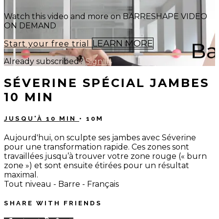
Watch this video and more on BARRESHAPE VIDEO
ON DEMAND
LEARN MORE
Start your free trial
Already subscribed?
Sign in
SÉVERINE SPÉCIAL JAMBES
10 MIN
JUSQU'À 10 MIN
• 10M
Aujourd'hui, on sculpte ses jambes avec Séverine
pour une transformation rapide. Ces zones sont
travaillées jusqu’à trouver votre zone rouge (« burn
zone ») et sont ensuite étirées pour un résultat
maximal.
Tout niveau - Barre - Français
SHARE WITH FRIENDS