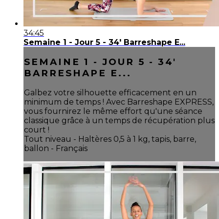
34:45
Semaine 1 - Jour 5 - 34' Barreshape E...
SEMAINE 1 - JOUR 5 - 34'
BARRESHAPE E...
Galbez votre silhouette efficacement en un
minimum de temps ! Avec Barreshape EXPRESS,
vous fournirez le même effort qu'une séance
classique grâce à un temps de récupération plus
court !
Tout niveau - Haltères 0,5 à 1 kg, tapis, barre,
ballon - Français