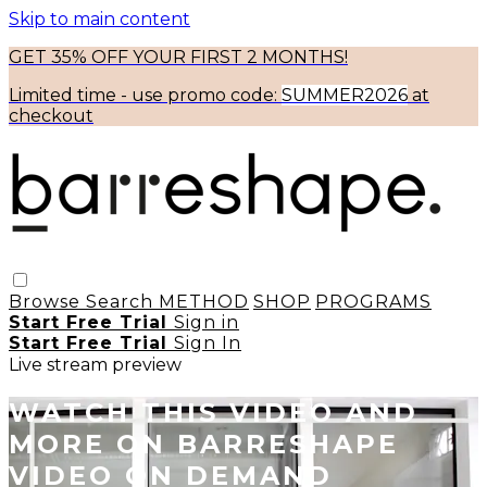
Skip to main content
GET 35% OFF YOUR FIRST 2 MONTHS!
Limited time - use
promo code:
SUMMER2026
at
checkout
Browse
Search
METHOD
SHOP
PROGRAMS
Start Free Trial
Sign in
Start Free Trial
Sign In
Live stream preview
WATCH THIS VIDEO AND
MORE ON BARRESHAPE
VIDEO ON DEMAND