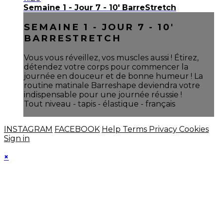
Semaine 1 - Jour 7 - 10' BarreStretch
SEMAINE 1 - JOUR 7 - 10'
BARRESTRETCH
Vous vous réveillez, vos muscles aussi ! Étirez,
détendez votre corps pour commencer la
journée en douceur et de bonne humeur ! La
routine matinale Barreshape deviendra votre
indispensable pour une journée réussie !
Tout niveau - tapis - élastique - français
INSTAGRAM
FACEBOOK
Help
Terms
Privacy
Cookies
Sign in
×