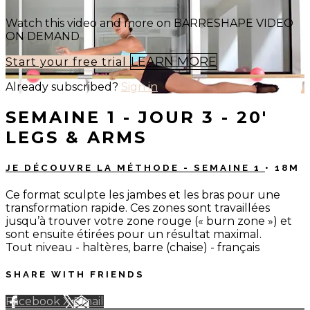
Watch this video and more on BARRESHAPE VIDEO
ON DEMAND
LEARN MORE
Start your free trial
Already subscribed?
Sign in
SEMAINE 1 - JOUR 3 - 20'
LEGS & ARMS
JE DÉCOUVRE LA MÉTHODE - SEMAINE 1
• 18M
Ce format sculpte les jambes et les bras pour une
transformation rapide. Ces zones sont travaillées
jusqu’à trouver votre zone rouge (« burn zone ») et
sont ensuite étirées pour un résultat maximal.
Tout niveau - haltères, barre (chaise) - français
SHARE WITH FRIENDS
Facebook
X
Email