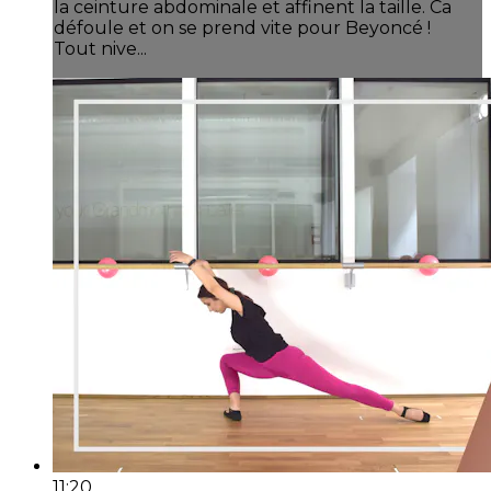
la ceinture abdominale et affinent la taille. Ca
défoule et on se prend vite pour Beyoncé !
Tout nive...
11:20