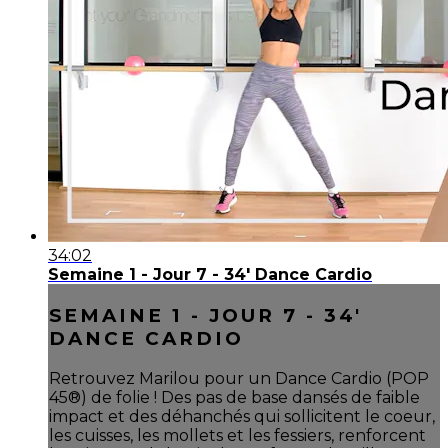
34:02
Semaine 1 - Jour 7 - 34' Dance Cardio
SEMAINE 1 - JOUR 7 - 34'
DANCE CARDIO
Retrouvez Marilou pour un Dance Cardio (POP
45®) de folie ! Des pas de base dansés de faible
impact et des déhanchés qui sollicitent le coeur,
les cuisses, les mollets et les fessiers, renforcent