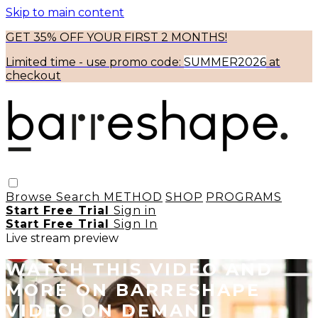
Skip to main content
GET 35% OFF YOUR FIRST 2 MONTHS!
Limited time - use
promo code:
SUMMER2026
at
checkout
Browse
Search
METHOD
SHOP
PROGRAMS
Start Free Trial
Sign in
Start Free Trial
Sign In
Live stream preview
WATCH THIS VIDEO AND
MORE ON BARRESHAPE
VIDEO ON DEMAND