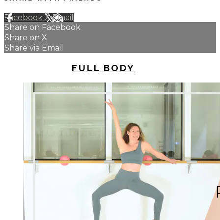
Facebook
X
Email
Share on Facebook
Share on X
Share via Email
UP NEXT IN
FULL BODY