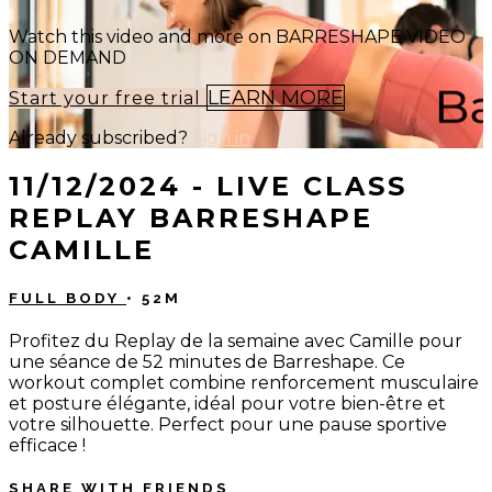
Watch this video and more on BARRESHAPE VIDEO
ON DEMAND
LEARN MORE
Start your free trial
Already subscribed?
Sign in
11/12/2024 - LIVE CLASS
REPLAY BARRESHAPE
CAMILLE
FULL BODY
• 52M
Profitez du Replay de la semaine avec Camille pour
une séance de 52 minutes de Barreshape. Ce
workout complet combine renforcement musculaire
et posture élégante, idéal pour votre bien-être et
votre silhouette. Perfect pour une pause sportive
efficace !
SHARE WITH FRIENDS