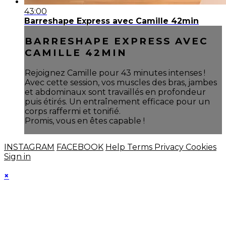
43:00
Barreshape Express avec Camille 42min
BARRESHAPE EXPRESS AVEC
CAMILLE 42MIN
Rejoignez Camille pour 43 minutes intenses !
Avec cette session, vos muscles des bras, jambes
et abdominaux sont travaillés en profondeur
puis étirés. Un entraînement efficace pour un
corps raffermi et tonifié.
Promis, vous en êtes capable !
INSTAGRAM
FACEBOOK
Help
Terms
Privacy
Cookies
Sign in
×