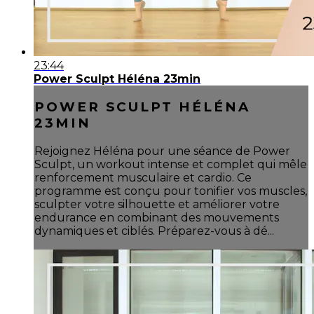
23:44
Power Sculpt Héléna 23min
POWER SCULPT HÉLÉNA
23MIN
Rejoignez Héléna pour une séance de Power
Sculpt, un workout intense et complet qui mêle
renforcement musculaire et cardio. Ce
programme est conçu pour tonifier vos muscles,
sculpter votre silhouette et améliorer votre
endurance en combinant des mouvements
dynamiques et ciblés. Préparez-vous à dé...