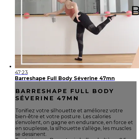
47:23
Barreshape Full Body Séverine 47mn
BARRESHAPE FULL BODY
SÉVERINE 47MN
Tonifiez votre silhouette et améliorez votre
bien-être et votre posture. Les calories
s'envolent, on gagne en endurance, en force et
en souplesse, la silhouette s'allège, les muscles
se dessinent.