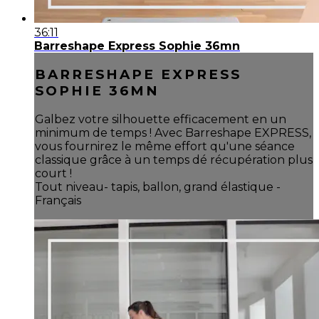
36:11
Barreshape Express Sophie 36mn
BARRESHAPE EXPRESS
SOPHIE 36MN
Galbez votre silhouette efficacement en un
minimum de temps ! Avec Barreshape EXPRESS,
vous fournirez le même effort qu'une séance
classique grâce à un temps dé récupération plus
court !
Tout niveau- tapis, ballon, grand élastique -
Français