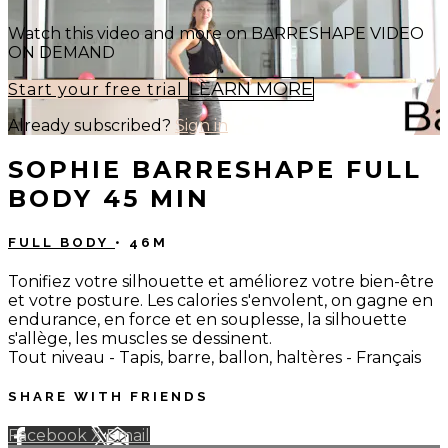
Watch this video and more on BARRESHAPE VIDEO
ON DEMAND
LEARN MORE
Start your free trial
Already subscribed?
Sign in
SOPHIE BARRESHAPE FULL
BODY 45 MIN
FULL BODY
• 46M
Tonifiez votre silhouette et améliorez votre bien-être
et votre posture. Les calories s'envolent, on gagne en
endurance, en force et en souplesse, la silhouette
s'allège, les muscles se dessinent.
Tout niveau - Tapis, barre, ballon, haltères - Français
SHARE WITH FRIENDS
Facebook
X
Email