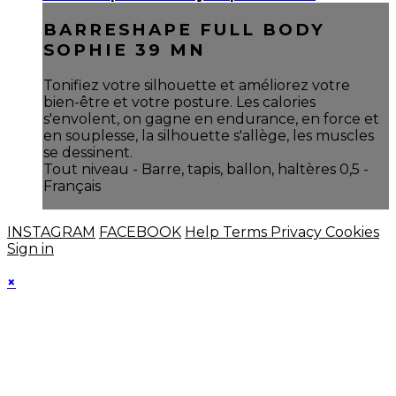
BARRESHAPE FULL BODY
SOPHIE 39 MN
Tonifiez votre silhouette et améliorez votre
bien-être et votre posture. Les calories
s'envolent, on gagne en endurance, en force et
en souplesse, la silhouette s'allège, les muscles
se dessinent.
Tout niveau - Barre, tapis, ballon, haltères 0,5 -
Français
INSTAGRAM
FACEBOOK
Help
Terms
Privacy
Cookies
Sign in
×