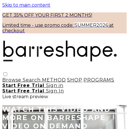
Skip to main content
GET 35% OFF YOUR FIRST 2 MONTHS!
Limited time - use
promo code:
SUMMER2026
at
checkout
Browse
Search
METHOD
SHOP
PROGRAMS
Start Free Trial
Sign in
Start Free Trial
Sign In
Live stream preview
WATCH THIS VIDEO AND
MORE ON BARRESHAPE
VIDEO ON DEMAND