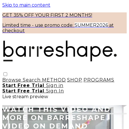
Skip to main content
GET 35% OFF YOUR FIRST 2 MONTHS!
Limited time - use
promo code:
SUMMER2026
at
checkout
Browse
Search
METHOD
SHOP
PROGRAMS
Start Free Trial
Sign in
Start Free Trial
Sign In
Live stream preview
WATCH THIS VIDEO AND
MORE ON BARRESHAPE
VIDEO ON DEMAND