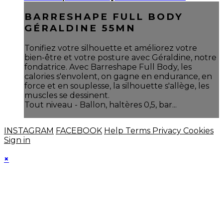
BARRESHAPE FULL BODY
GÉRALDINE 55MN
Tonifiez votre silhouette et améliorez votre
bien-être et votre posture avec Géraldine, notre
fondatrice. Avec Barreshape Full Body, les
calories s'envolent, on gagne en endurance, en
force et en souplesse, la silhouette s'allège, les
muscles se dessinent.
Tout niveau - Ballon, haltères 0,5, bar...
INSTAGRAM
FACEBOOK
Help
Terms
Privacy
Cookies
Sign in
×