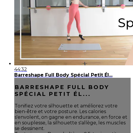
44:32
Barreshape Full Body Spécial Petit Él...
BARRESHAPE FULL BODY
SPÉCIAL PETIT ÉL...
Tonifiez votre silhouette et améliorez votre
bien-être et votre posture. Les calories
s'envolent, on gagne en endurance, en force et
en souplesse, la silhouette s'allège, les muscles
se dessinent.