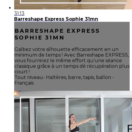
31:13
Barreshape Express Sophie 31mn
BARRESHAPE EXPRESS
SOPHIE 31MN
Galbez votre silhouette efficacement en un
minimum de temps ! Avec Barreshape EXPRESS,
vous fournirez le même effort qu'une séance
classique grâce à un temps dé récupération plus
court !
Tout niveau- Haltères, barre, tapis, ballon -
Français