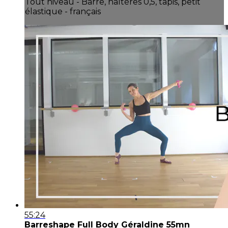
Tout niveau - Barre, haltères 0,5, tapis, petit
élastique - français
55:24
Barreshape Full Body Géraldine 55mn