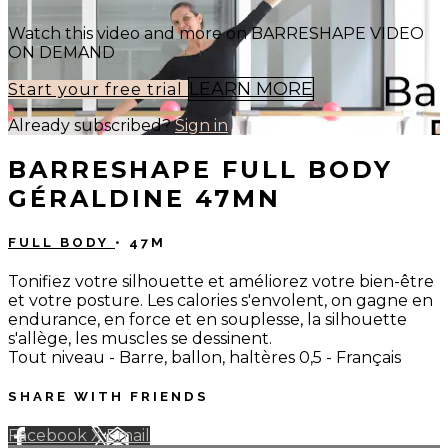
Watch this video and more on BARRESHAPE VIDEO
ON DEMAND
LEARN MORE
Start your free trial
Already subscribed?
Sign in
BARRESHAPE FULL BODY
GÉRALDINE 47MN
FULL BODY
• 47M
Tonifiez votre silhouette et améliorez votre bien-être
et votre posture. Les calories s'envolent, on gagne en
endurance, en force et en souplesse, la silhouette
s'allège, les muscles se dessinent.
Tout niveau - Barre, ballon, haltères 0,5 - Français
SHARE WITH FRIENDS
Facebook
X
Email