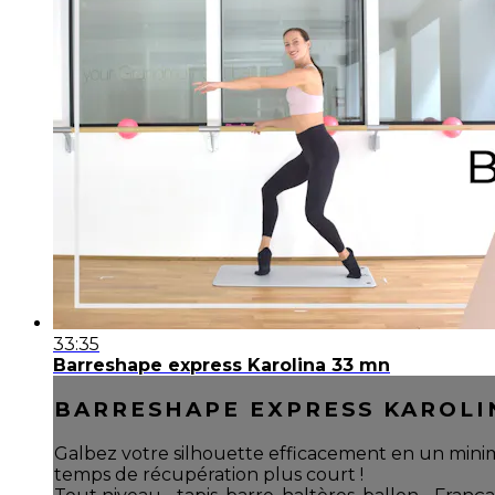
33:35
Barreshape express Karolina 33 mn
BARRESHAPE EXPRESS KAROLI
Galbez votre silhouette efficacement en un mini
temps de récupération plus court !