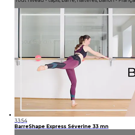
Tout niveau - tapis, barre, haltères, ballon - França
33:54
BarreShape Express Séverine 33 mn