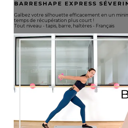
BARRESHAPE EXPRESS SÉVERI
Galbez votre silhouette efficacement en un mini
temps de récupération plus court !
Tout niveau - tapis, barre, haltères - Français