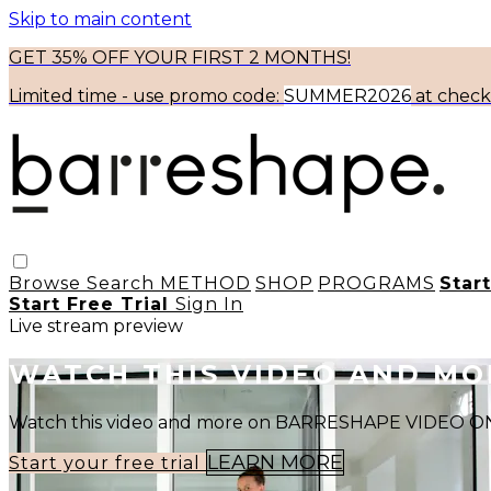
Skip to main content
GET 35% OFF YOUR FIRST 2 MONTHS!
Limited time - use
promo code:
SUMMER2026
at chec
Browse
Search
METHOD
SHOP
PROGRAMS
Star
Start Free Trial
Sign In
Live stream preview
WATCH THIS VIDEO AND M
Watch this video and more on BARRESHAPE VIDEO
LEARN MORE
Start your free trial