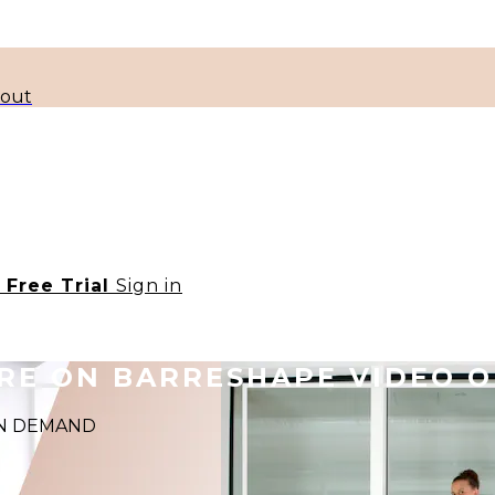
kout
t Free Trial
Sign in
ORE ON BARRESHAPE VIDEO 
 ON DEMAND