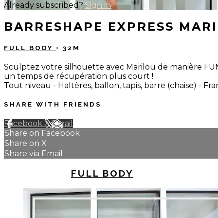
Already subscribed?
Sign in
BARRESHAPE EXPRESS MARI
FULL BODY
• 32M
Sculptez votre silhouette avec Marilou de manière FU
un temps de récupération plus court !
Tout niveau - Haltères, ballon, tapis, barre (chaise) - Fra
SHARE WITH FRIENDS
Facebook
X
Email
Share on Facebook
Share on X
Share via Email
UP NEXT IN
FULL BODY