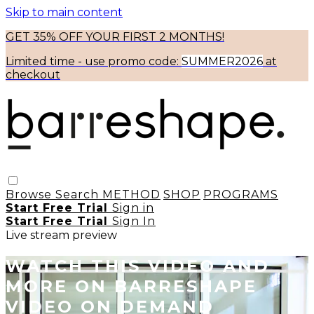
Skip to main content
GET 35% OFF YOUR FIRST 2 MONTHS!
Limited time - use
promo code:
SUMMER2026
at
checkout
Browse
Search
METHOD
SHOP
PROGRAMS
Start Free Trial
Sign in
Start Free Trial
Sign In
Live stream preview
WATCH THIS VIDEO AND
MORE ON BARRESHAPE
VIDEO ON DEMAND