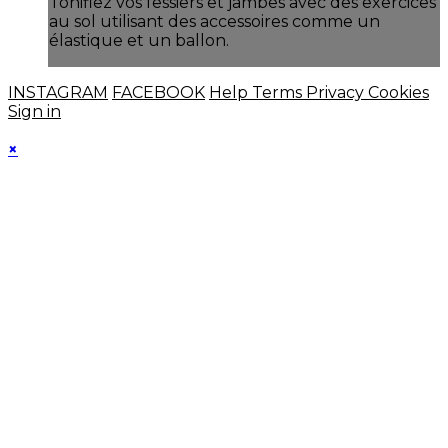
Tonifiez vos fessiers et jambes avec des exercices
au sol utilisant des accessoires comme un
élastique et un ballon.
INSTAGRAM
FACEBOOK
Help
Terms
Privacy
Cookies
Sign in
×